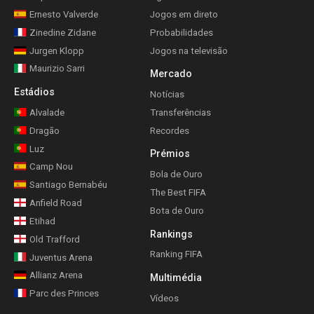
Ernesto Valverde
Jogos em direto
Zinedine Zidane
Probabilidades
Jurgen Klopp
Jogos na televisão
Maurizio Sarri
Mercado
Estádios
Notícias
Alvalade
Transferências
Dragão
Recordes
Luz
Prémios
Camp Nou
Bola de Ouro
Santiago Bernabéu
The Best FIFA
Anfield Road
Bota de Ouro
Etihad
Rankings
Old Trafford
Ranking FIFA
Juventus Arena
Allianz Arena
Multimédia
Parc des Princes
Vídeos