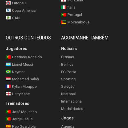
Inglaterra
Europeu
Itália
Copa América
Portugal
CAN
Moçambique
OUTROS CONTEÚDOS
ACOMPANHE TAMBÉM
Jogadores
Notícias
Cristiano Ronaldo
Últimas
Lionel Messi
Benfica
Neymar
FC Porto
Mohamed Salah
Sporting
Kylian Mbappe
Seleção
Harry Kane
Nacional
Internacional
Treinadores
Modalidades
José Mourinho
Jogos
Jorge Jesus
Pep Guardiola
Agenda