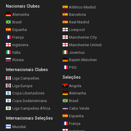
Nacionais Clubes
Atlético Madrid
Alemanha
Barcelona
Brasil
Real Madrid
Espanha
Liverpool
França
Manchester City
Inglaterra
Manchester United
Itália
Juventus
Rússia
Bayern München
PSG
Internacionais Clubes
Seleções
Liga Campeões
Liga Europa
Angola
Copa Libertadores
Alemanha
Copa Sudamericana
Brasil
Liga Campeões África
Cabo Verde
Espanha
Internacionais Seleções
França
Mundial