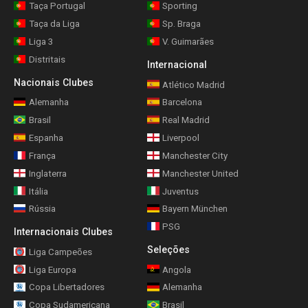
Taça Portugal
Sporting
Taça da Liga
Sp. Braga
Liga 3
V. Guimarães
Distritais
Internacional
Nacionais Clubes
Atlético Madrid
Alemanha
Barcelona
Brasil
Real Madrid
Espanha
Liverpool
França
Manchester City
Inglaterra
Manchester United
Itália
Juventus
Rússia
Bayern München
PSG
Internacionais Clubes
Seleções
Liga Campeões
Liga Europa
Angola
Copa Libertadores
Alemanha
Copa Sudamericana
Brasil