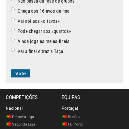
Não passa da fase de grupos
Chega aos 16 avos de final
Vai até aos «oitavos»
Pode chegar aos «quartos»
Ainda joga as meias-finais
Vai à final e traz a Taça
COMPETIÇÕES
EQUIPAS
Nacional
Portugal
Primeira Liga
Benfica
Segunda Liga
FC Porto