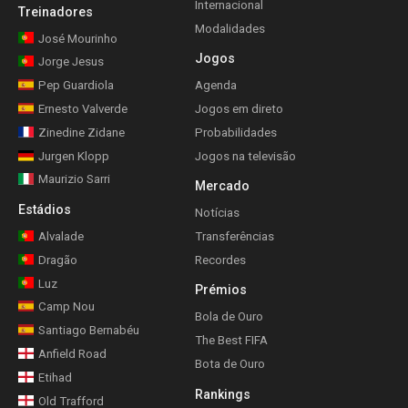
Internacional
Treinadores
Modalidades
José Mourinho
Jogos
Jorge Jesus
Pep Guardiola
Agenda
Ernesto Valverde
Jogos em direto
Zinedine Zidane
Probabilidades
Jurgen Klopp
Jogos na televisão
Maurizio Sarri
Mercado
Estádios
Notícias
Alvalade
Transferências
Dragão
Recordes
Luz
Prémios
Camp Nou
Bola de Ouro
Santiago Bernabéu
The Best FIFA
Anfield Road
Bota de Ouro
Etihad
Rankings
Old Trafford