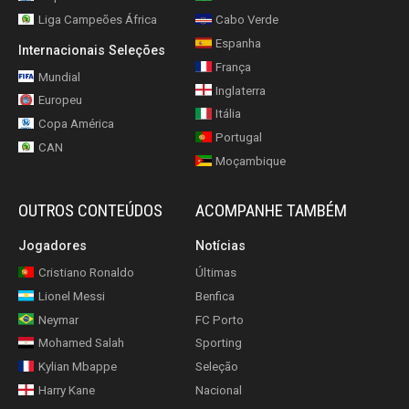
Liga Campeões África
Cabo Verde
Espanha
Internacionais Seleções
França
Mundial
Inglaterra
Europeu
Itália
Copa América
Portugal
CAN
Moçambique
OUTROS CONTEÚDOS
ACOMPANHE TAMBÉM
Jogadores
Notícias
Cristiano Ronaldo
Últimas
Lionel Messi
Benfica
Neymar
FC Porto
Mohamed Salah
Sporting
Kylian Mbappe
Seleção
Harry Kane
Nacional