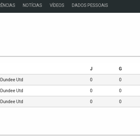
ÊNCIAS
NOTÍCIAS
VÍDEOS
DADOS PESSOAIS
s
J
G
Dundee Utd
0
0
Dundee Utd
0
0
Dundee Utd
0
0