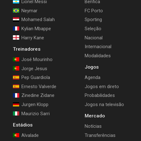
Lionel Messi
Benfica
Neymar
FC Porto
Mohamed Salah
Sporting
Kylian Mbappe
Seleção
Harry Kane
Nacional
Internacional
Treinadores
Modalidades
José Mourinho
Jogos
Jorge Jesus
Pep Guardiola
Agenda
Ernesto Valverde
Jogos em direto
Zinedine Zidane
Probabilidades
Jurgen Klopp
Jogos na televisão
Maurizio Sarri
Mercado
Estádios
Notícias
Alvalade
Transferências