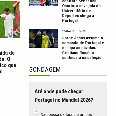
contrata Sebastián
Osorio: a nova joia do
Universitário de
Deportes chega a
Portugal
14-07-2026 · 04:06
Jorge Jesus assume o
comando de Portugal e
dissipa as dúvidas:
aída de
Cristiano Ronaldo
continuará na seleção
do: O
ico que
SONDAGEM
l
Até onde pode chegar
Portugal no Mundial 2026?
Não passa da fase de grupos