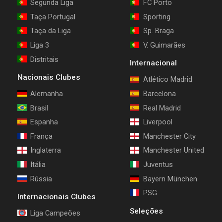
Segunda Liga
FC Porto
Taça Portugal
Sporting
Taça da Liga
Sp. Braga
Liga 3
V. Guimarães
Distritais
Internacional
Nacionais Clubes
Atlético Madrid
Alemanha
Barcelona
Brasil
Real Madrid
Espanha
Liverpool
França
Manchester City
Inglaterra
Manchester United
Itália
Juventus
Rússia
Bayern München
PSG
Internacionais Clubes
Seleções
Liga Campeões