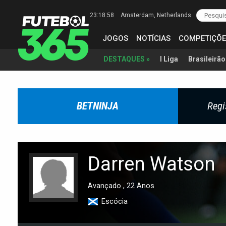
23:18:58
Amsterdam
, Netherlands
JOGOS
NOTÍCIAS
COMPETIÇÕE
I Liga
Brasileirão
DESTAQUES »
BETNINJA
Regi
Darren Watson
Avançado , 22 Anos
Escócia