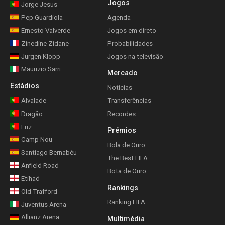
Jogos
Jorge Jesus
Pep Guardiola
Agenda
Ernesto Valverde
Jogos em direto
Zinedine Zidane
Probabilidades
Jurgen Klopp
Jogos na televisão
Maurizio Sarri
Mercado
Estádios
Notícias
Alvalade
Transferências
Dragão
Recordes
Luz
Prémios
Camp Nou
Bola de Ouro
Santiago Bernabéu
The Best FIFA
Anfield Road
Bota de Ouro
Etihad
Rankings
Old Trafford
Ranking FIFA
Juventus Arena
Allianz Arena
Multimédia