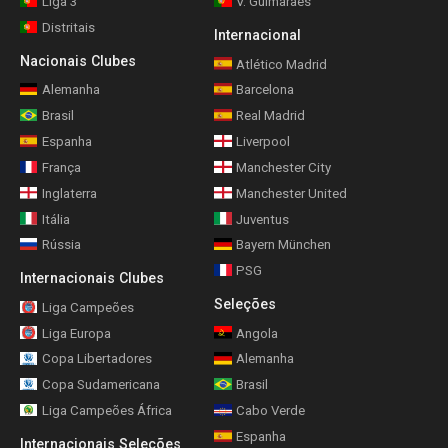
Liga 3
V. Guimarães
Distritais
Internacional
Nacionais Clubes
Atlético Madrid
Alemanha
Barcelona
Brasil
Real Madrid
Espanha
Liverpool
França
Manchester City
Inglaterra
Manchester United
Itália
Juventus
Rússia
Bayern München
PSG
Internacionais Clubes
Seleções
Liga Campeões
Liga Europa
Angola
Copa Libertadores
Alemanha
Copa Sudamericana
Brasil
Liga Campeões África
Cabo Verde
Espanha
Internacionais Seleções