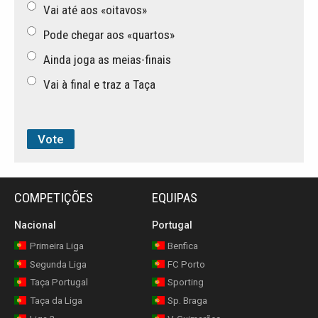
Vai até aos «oitavos»
Pode chegar aos «quartos»
Ainda joga as meias-finais
Vai à final e traz a Taça
COMPETIÇÕES
EQUIPAS
Nacional
Portugal
Primeira Liga
Benfica
Segunda Liga
FC Porto
Taça Portugal
Sporting
Taça da Liga
Sp. Braga