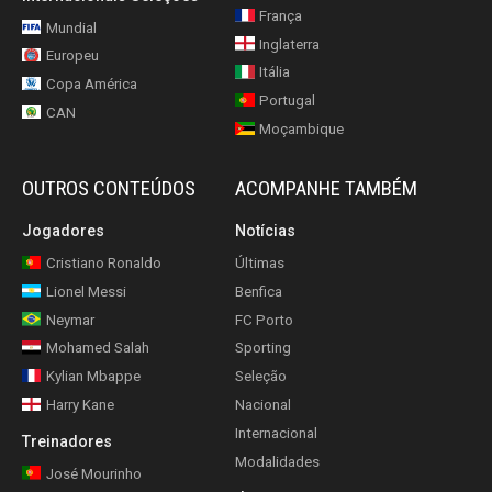
França
Mundial
Inglaterra
Europeu
Itália
Copa América
Portugal
CAN
Moçambique
OUTROS CONTEÚDOS
ACOMPANHE TAMBÉM
Jogadores
Notícias
Cristiano Ronaldo
Últimas
Lionel Messi
Benfica
Neymar
FC Porto
Mohamed Salah
Sporting
Kylian Mbappe
Seleção
Harry Kane
Nacional
Internacional
Treinadores
Modalidades
José Mourinho