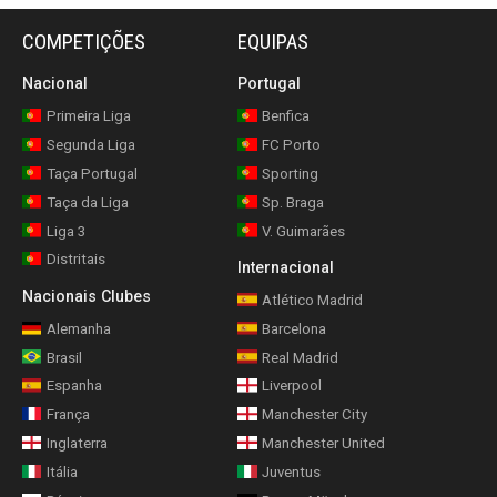
COMPETIÇÕES
EQUIPAS
Nacional
Portugal
Primeira Liga
Benfica
Segunda Liga
FC Porto
Taça Portugal
Sporting
Taça da Liga
Sp. Braga
Liga 3
V. Guimarães
Distritais
Internacional
Nacionais Clubes
Atlético Madrid
Alemanha
Barcelona
Brasil
Real Madrid
Espanha
Liverpool
França
Manchester City
Inglaterra
Manchester United
Itália
Juventus