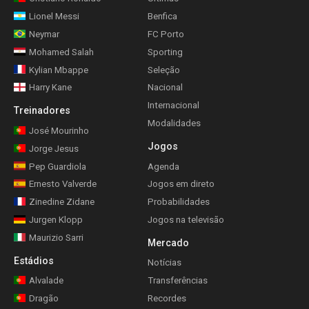
Lionel Messi
Benfica
Neymar
FC Porto
Mohamed Salah
Sporting
Kylian Mbappe
Seleção
Harry Kane
Nacional
Internacional
Treinadores
Modalidades
José Mourinho
Jogos
Jorge Jesus
Pep Guardiola
Agenda
Ernesto Valverde
Jogos em direto
Zinedine Zidane
Probabilidades
Jurgen Klopp
Jogos na televisão
Maurizio Sarri
Mercado
Estádios
Notícias
Alvalade
Transferências
Dragão
Recordes