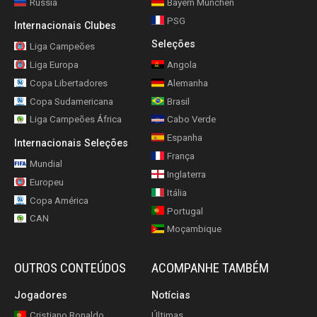
Rússia
Bayern München
PSG
Internacionais Clubes
Seleções
Liga Campeões
Liga Europa
Angola
Copa Libertadores
Alemanha
Copa Sudamericana
Brasil
Liga Campeões África
Cabo Verde
Espanha
Internacionais Seleções
França
Mundial
Inglaterra
Europeu
Itália
Copa América
Portugal
CAN
Moçambique
OUTROS CONTEÚDOS
ACOMPANHE TAMBÉM
Jogadores
Notícias
Cristiano Ronaldo
Últimas