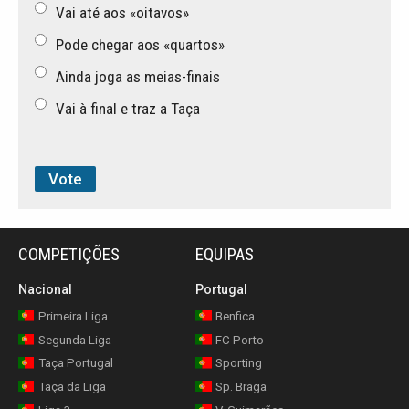
Vai até aos «oitavos»
Pode chegar aos «quartos»
Ainda joga as meias-finais
Vai à final e traz a Taça
COMPETIÇÕES
EQUIPAS
Nacional
Portugal
Primeira Liga
Benfica
Segunda Liga
FC Porto
Taça Portugal
Sporting
Taça da Liga
Sp. Braga