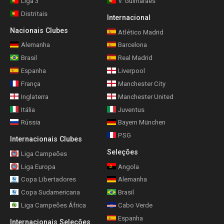
Liga 3
V. Guimarães
Distritais
Internacional
Nacionais Clubes
Atlético Madrid
Alemanha
Barcelona
Brasil
Real Madrid
Espanha
Liverpool
França
Manchester City
Inglaterra
Manchester United
Itália
Juventus
Rússia
Bayern München
PSG
Internacionais Clubes
Seleções
Liga Campeões
Liga Europa
Angola
Copa Libertadores
Alemanha
Copa Sudamericana
Brasil
Liga Campeões África
Cabo Verde
Espanha
Internacionais Seleções