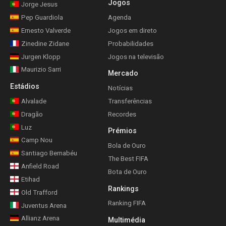
Jogos
Jorge Jesus
Pep Guardiola
Agenda
Ernesto Valverde
Jogos em direto
Zinedine Zidane
Probabilidades
Jurgen Klopp
Jogos na televisão
Maurizio Sarri
Mercado
Estádios
Notícias
Alvalade
Transferências
Dragão
Recordes
Luz
Prémios
Camp Nou
Bola de Ouro
Santiago Bernabéu
The Best FIFA
Anfield Road
Bota de Ouro
Etihad
Rankings
Old Trafford
Ranking FIFA
Juventus Arena
Allianz Arena
Multimédia