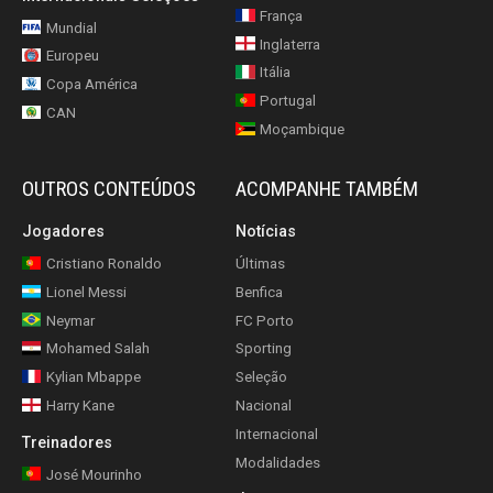
França
Mundial
Inglaterra
Europeu
Itália
Copa América
Portugal
CAN
Moçambique
OUTROS CONTEÚDOS
ACOMPANHE TAMBÉM
Jogadores
Notícias
Cristiano Ronaldo
Últimas
Lionel Messi
Benfica
Neymar
FC Porto
Mohamed Salah
Sporting
Kylian Mbappe
Seleção
Harry Kane
Nacional
Internacional
Treinadores
Modalidades
José Mourinho