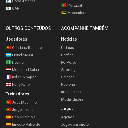
Copa América
Portugal
CAN
Moçambique
OUTROS CONTEÚDOS
ACOMPANHE TAMBÉM
Jogadores
Notícias
Cristiano Ronaldo
Últimas
Lionel Messi
Benfica
Neymar
FC Porto
Mohamed Salah
Sporting
Kylian Mbappe
Seleção
Harry Kane
Nacional
Internacional
Treinadores
Modalidades
José Mourinho
Jogos
Jorge Jesus
Pep Guardiola
Agenda
Ernesto Valverde
Jogos em direto