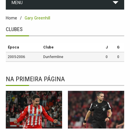
MENU
Home
Gary Greenhill
CLUBES
Época
Clube
J
G
2005-2006
Dunfermline
0
0
NA PRIMEIRA PÁGINA