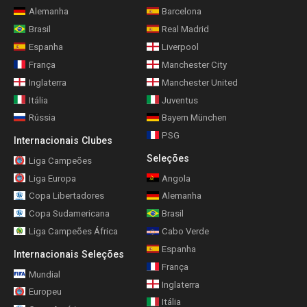
Alemanha
Barcelona
Brasil
Real Madrid
Espanha
Liverpool
França
Manchester City
Inglaterra
Manchester United
Itália
Juventus
Rússia
Bayern München
PSG
Internacionais Clubes
Seleções
Liga Campeões
Liga Europa
Angola
Copa Libertadores
Alemanha
Copa Sudamericana
Brasil
Liga Campeões África
Cabo Verde
Espanha
Internacionais Seleções
França
Mundial
Inglaterra
Europeu
Itália