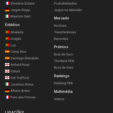
Zinedine Zidane
Probabilidades
Jurgen Klopp
Jogos na televisão
Maurizio Sarri
Mercado
Estádios
Notícias
Alvalade
Transferências
Dragão
Recordes
Luz
Prémios
Camp Nou
Bola de Ouro
Santiago Bernabéu
The Best FIFA
Anfield Road
Bota de Ouro
Etihad
Rankings
Old Trafford
Ranking FIFA
Juventus Arena
Allianz Arena
Multimédia
Parc des Princes
Vídeos
LIGAÇÕES