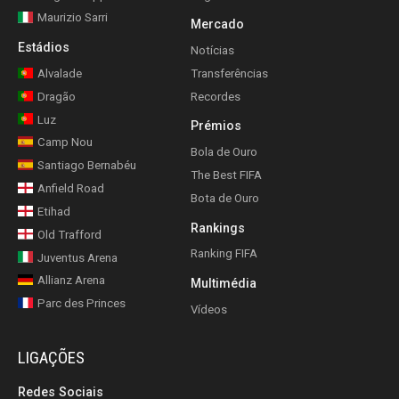
Maurizio Sarri
Mercado
Estádios
Notícias
Alvalade
Transferências
Dragão
Recordes
Luz
Prémios
Camp Nou
Bola de Ouro
Santiago Bernabéu
The Best FIFA
Anfield Road
Bota de Ouro
Etihad
Rankings
Old Trafford
Ranking FIFA
Juventus Arena
Allianz Arena
Multimédia
Parc des Princes
Vídeos
LIGAÇÕES
Redes Sociais