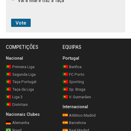
Vai à final e traz a Taça
COMPETIÇÕES
EQUIPAS
Nacional
Portugal
Primeira Liga
Benfica
Segunda Liga
FC Porto
Taça Portugal
Sporting
Taça da Liga
Sp. Braga
Liga 3
V. Guimarães
Distritais
Internacional
Nacionais Clubes
Atlético Madrid
Alemanha
Barcelona
Brasil
Real Madrid