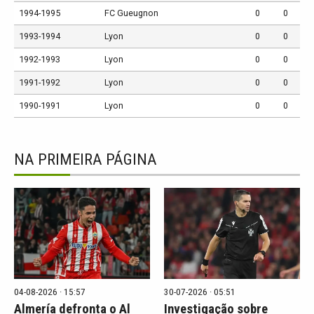
1994-1995
FC Gueugnon
0
0
1993-1994
Lyon
0
0
1992-1993
Lyon
0
0
1991-1992
Lyon
0
0
1990-1991
Lyon
0
0
NA PRIMEIRA PÁGINA
04-08-2026 · 15:57
30-07-2026 · 05:51
Almería defronta o Al
Investigação sobre