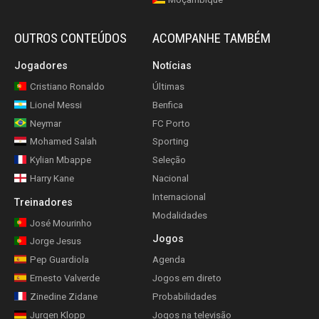
OUTROS CONTEÚDOS
ACOMPANHE TAMBÉM
Jogadores
Notícias
Cristiano Ronaldo
Últimas
Lionel Messi
Benfica
Neymar
FC Porto
Mohamed Salah
Sporting
Kylian Mbappe
Seleção
Harry Kane
Nacional
Internacional
Treinadores
Modalidades
José Mourinho
Jogos
Jorge Jesus
Pep Guardiola
Agenda
Ernesto Valverde
Jogos em direto
Zinedine Zidane
Probabilidades
Jurgen Klopp
Jogos na televisão