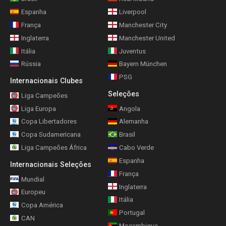
Espanha
Liverpool
França
Manchester City
Inglaterra
Manchester United
Itália
Juventus
Rússia
Bayern München
PSG
Internacionais Clubes
Seleções
Liga Campeões
Liga Europa
Angola
Copa Libertadores
Alemanha
Copa Sudamericana
Brasil
Liga Campeões África
Cabo Verde
Espanha
Internacionais Seleções
França
Mundial
Inglaterra
Europeu
Itália
Copa América
Portugal
CAN
Moçambique