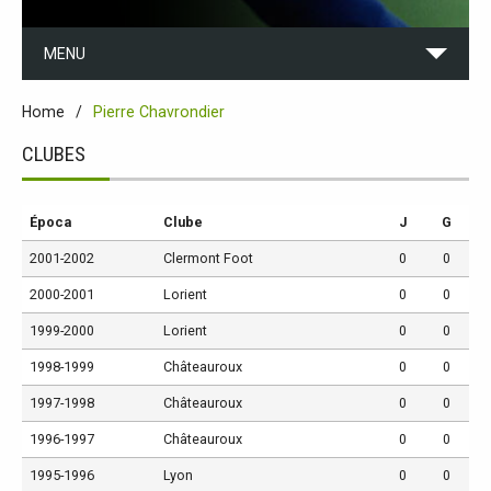
MENU
Home
Pierre Chavrondier
CLUBES
Época
Clube
J
G
2001-2002
Clermont Foot
0
0
2000-2001
Lorient
0
0
1999-2000
Lorient
0
0
1998-1999
Châteauroux
0
0
1997-1998
Châteauroux
0
0
1996-1997
Châteauroux
0
0
1995-1996
Lyon
0
0