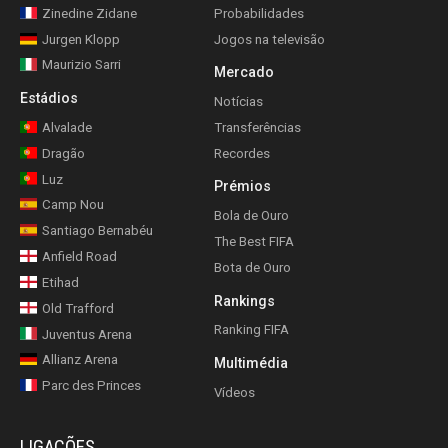
Zinedine Zidane
Probabilidades
Jurgen Klopp
Jogos na televisão
Maurizio Sarri
Mercado
Estádios
Notícias
Alvalade
Transferências
Dragão
Recordes
Luz
Prémios
Camp Nou
Bola de Ouro
Santiago Bernabéu
The Best FIFA
Anfield Road
Bota de Ouro
Etihad
Rankings
Old Trafford
Ranking FIFA
Juventus Arena
Allianz Arena
Multimédia
Parc des Princes
Vídeos
LIGAÇÕES