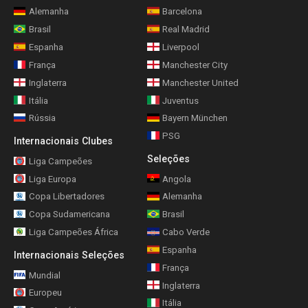
Alemanha
Barcelona
Brasil
Real Madrid
Espanha
Liverpool
França
Manchester City
Inglaterra
Manchester United
Itália
Juventus
Rússia
Bayern München
PSG
Internacionais Clubes
Seleções
Liga Campeões
Liga Europa
Angola
Copa Libertadores
Alemanha
Copa Sudamericana
Brasil
Liga Campeões África
Cabo Verde
Espanha
Internacionais Seleções
França
Mundial
Inglaterra
Europeu
Itália