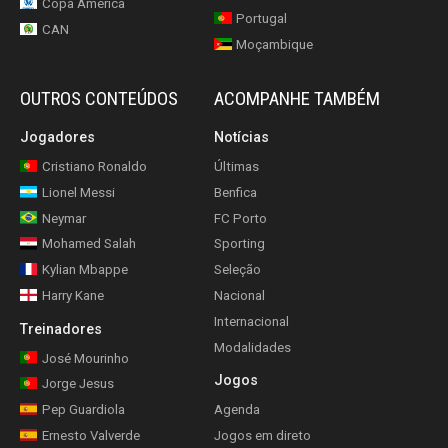
Copa América
Portugal
CAN
Moçambique
OUTROS CONTEÚDOS
ACOMPANHE TAMBÉM
Jogadores
Notícias
Cristiano Ronaldo
Últimas
Lionel Messi
Benfica
Neymar
FC Porto
Mohamed Salah
Sporting
Kylian Mbappe
Seleção
Harry Kane
Nacional
Internacional
Treinadores
Modalidades
José Mourinho
Jogos
Jorge Jesus
Pep Guardiola
Agenda
Ernesto Valverde
Jogos em direto