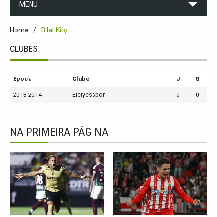
MENU
Home
Bilal Kiliç
CLUBES
Época
Clube
J
G
2013-2014
Erciyesspor
0
0
NA PRIMEIRA PÁGINA