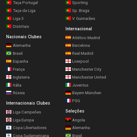
Taça Portugal
Sporting
Taça da Liga
Sp. Braga
Liga 3
V. Guimarães
Distritais
Internacional
Nacionais Clubes
Atlético Madrid
Alemanha
Barcelona
Brasil
Real Madrid
Espanha
Liverpool
França
Manchester City
Inglaterra
Manchester United
Itália
Juventus
Rússia
Bayern München
PSG
Internacionais Clubes
Seleções
Liga Campeões
Liga Europa
Angola
Copa Libertadores
Alemanha
Copa Sudamericana
Brasil