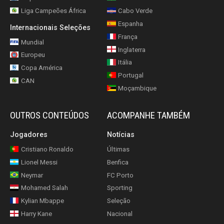
Liga Campeões África
Cabo Verde
Espanha
Internacionais Seleções
França
Mundial
Inglaterra
Europeu
Itália
Copa América
Portugal
CAN
Moçambique
OUTROS CONTEÚDOS
ACOMPANHE TAMBÉM
Jogadores
Notícias
Cristiano Ronaldo
Últimas
Lionel Messi
Benfica
Neymar
FC Porto
Mohamed Salah
Sporting
Kylian Mbappe
Seleção
Harry Kane
Nacional