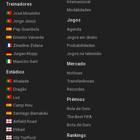
Internacional
Treinadores
Modalidades
José Mourinho
Jogos
Jorge Jesus
Pep Guardiola
Agenda
Ernesto Valverde
Jogos em direto
Zinedine Zidane
Probabilidades
Jurgen Klopp
Jogos na televisão
Maurizio Sarri
Mercado
Estádios
Notícias
Alvalade
Transferências
Dragão
Recordes
Luz
Prémios
Camp Nou
Bola de Ouro
Santiago Bernabéu
The Best FIFA
Anfield Road
Bota de Ouro
Etihad
Rankings
Old Trafford