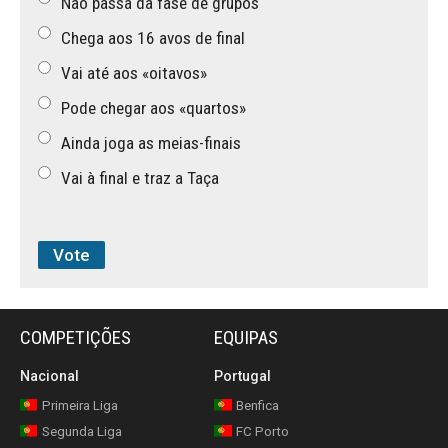
Não passa da fase de grupos
Chega aos 16 avos de final
Vai até aos «oitavos»
Pode chegar aos «quartos»
Ainda joga as meias-finais
Vai à final e traz a Taça
COMPETIÇÕES
EQUIPAS
Nacional
Portugal
Primeira Liga
Benfica
Segunda Liga
FC Porto