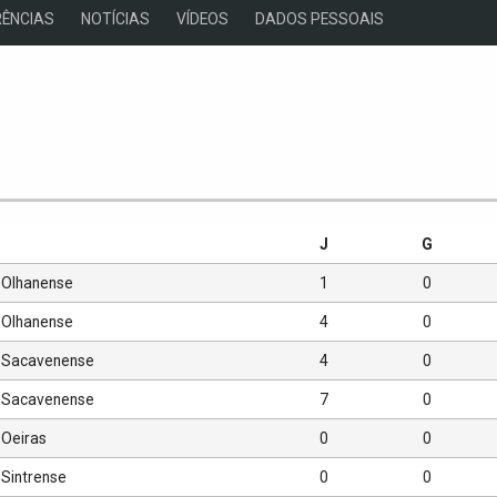
ÊNCIAS
NOTÍCIAS
VÍDEOS
DADOS PESSOAIS
s
J
G
Olhanense
1
0
Olhanense
4
0
Sacavenense
4
0
Sacavenense
7
0
Oeiras
0
0
Sintrense
0
0