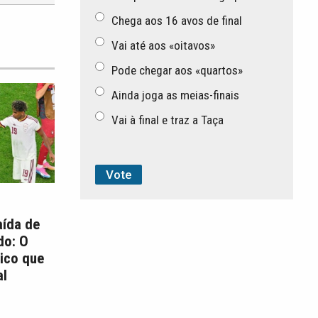
Chega aos 16 avos de final
Vai até aos «oitavos»
Pode chegar aos «quartos»
Ainda joga as meias-finais
Vai à final e traz a Taça
aída de
do: O
ico que
l