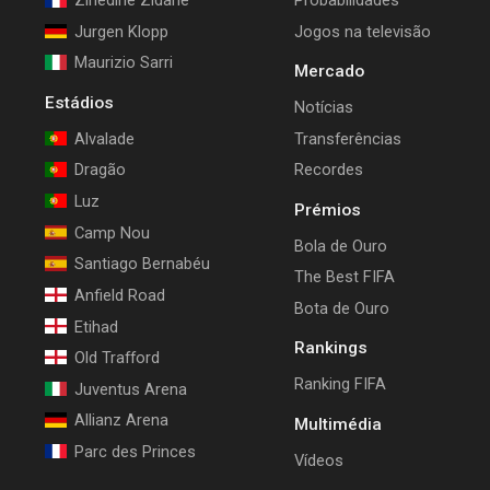
Zinedine Zidane
Probabilidades
Jurgen Klopp
Jogos na televisão
Maurizio Sarri
Mercado
Estádios
Notícias
Alvalade
Transferências
Dragão
Recordes
Luz
Prémios
Camp Nou
Bola de Ouro
Santiago Bernabéu
The Best FIFA
Anfield Road
Bota de Ouro
Etihad
Rankings
Old Trafford
Ranking FIFA
Juventus Arena
Allianz Arena
Multimédia
Parc des Princes
Vídeos