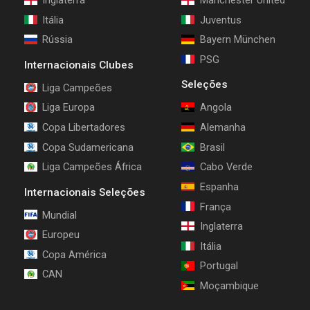
Inglaterra
Manchester United
Itália
Juventus
Rússia
Bayern München
PSG
Internacionais Clubes
Seleções
Liga Campeões
Liga Europa
Angola
Copa Libertadores
Alemanha
Copa Sudamericana
Brasil
Liga Campeões África
Cabo Verde
Espanha
Internacionais Seleções
França
Mundial
Inglaterra
Europeu
Itália
Copa América
Portugal
CAN
Moçambique