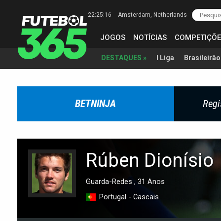
22:25:17
Amsterdam
, Netherlands
JOGOS
NOTÍCIAS
COMPETIÇÕE
I Liga
Brasileirão
DESTAQUES »
BETNINJA
Regi
Rúben Dionísio
Guarda-Redes , 31 Anos
Portugal - Cascais