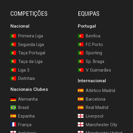
COMPETIÇÕES
EQUIPAS
Nacional
Portugal
Primeira Liga
Benfica
Segunda Liga
FC Porto
Taça Portugal
Sporting
Taça da Liga
Sp. Braga
Liga 3
V. Guimarães
Distritais
Internacional
Nacionais Clubes
Atlético Madrid
Alemanha
Barcelona
Brasil
Real Madrid
Espanha
Liverpool
França
Manchester City