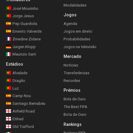
Modalidades
José Mourinho
Jogos
Jorge Jesus
Pep Guardiola
Agenda
Ernesto Valverde
Jogos em direto
Zinedine Zidane
Probabilidades
Jurgen Klopp
Jogos na televisão
Maurizio Sarri
Mercado
Estádios
Notícias
Alvalade
Transferências
Dragão
Recordes
Luz
Prémios
Camp Nou
Bola de Ouro
Santiago Bernabéu
The Best FIFA
Anfield Road
Bota de Ouro
Etihad
Rankings
Old Trafford
Ranking FIFA