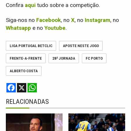
Confira
aqui
tudo sobre a competição.
Siga-nos no
Facebook
, no
X
, no
Instagram
, no
Whatsapp
e no
Youtube
.
LIGA PORTUGAL BETCLIC
APOSTE NESTE JOGO
FRENTE-A-FRENTE
28ª JORNADA
FC PORTO
ALBERTO COSTA
F
X
W
a
h
c
a
e
t
RELACIONADAS
b
s
o
A
o
p
k
p