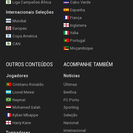
Liga Campeões África
Cabo Verde
Espanha
Internacionais Seleções
França
Mundial
Inglaterra
Europeu
Itália
Copa América
Portugal
CAN
Moçambique
OUTROS CONTEÚDOS
ACOMPANHE TAMBÉM
Jogadores
Notícias
Cristiano Ronaldo
Últimas
Lionel Messi
Benfica
Neymar
FC Porto
Mohamed Salah
Sporting
Kylian Mbappe
Seleção
Harry Kane
Nacional
Internacional
Treinadores