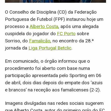
O Conselho de Disciplina (CD) da Federação
Portuguesa de Futebol (FPF) instaurou hoje um
processo a
Alberto Costa
, após uma alegada
cuspidela do jogador do
FC Porto
sobre
Sorriso, do
Famalicão
, no encontro da 28.ª
jornada da
Liga Portugal Betclic
.
Em comunicado, o órgão informou que o
procedimento foi aberto com base numa
participação apresentada pelo Sporting em 06
de abril, dois dias depois do empate dos ‘azuis
e brancos’ na receção aos famalicenses (2-2).
Imagens divulgadas nas redes sociais sugerem
que Alberto Costa, autor do primeiro golo do FC