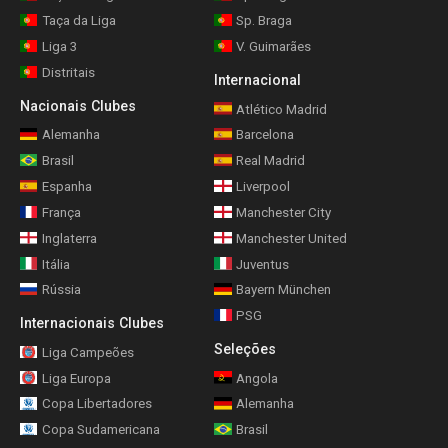
Taça da Liga
Sp. Braga
Liga 3
V. Guimarães
Distritais
Internacional
Nacionais Clubes
Atlético Madrid
Alemanha
Barcelona
Brasil
Real Madrid
Espanha
Liverpool
França
Manchester City
Inglaterra
Manchester United
Itália
Juventus
Rússia
Bayern München
PSG
Internacionais Clubes
Seleções
Liga Campeões
Liga Europa
Angola
Copa Libertadores
Alemanha
Copa Sudamericana
Brasil