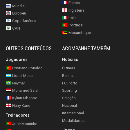
França
Mundial
Inglaterra
Europeu
Itália
Copa América
Portugal
CAN
Moçambique
OUTROS CONTEÚDOS
ACOMPANHE TAMBÉM
Jogadores
Notícias
Cristiano Ronaldo
Últimas
Lionel Messi
Benfica
Neymar
FC Porto
Mohamed Salah
Sporting
Kylian Mbappe
Seleção
Harry Kane
Nacional
Internacional
Treinadores
Modalidades
José Mourinho