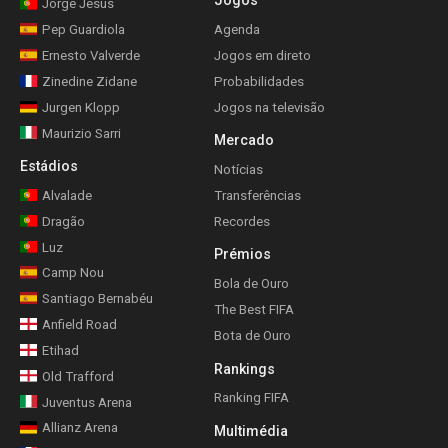
Jogos
Jorge Jesus
Pep Guardiola
Agenda
Ernesto Valverde
Jogos em direto
Zinedine Zidane
Probabilidades
Jurgen Klopp
Jogos na televisão
Maurizio Sarri
Mercado
Estádios
Notícias
Alvalade
Transferências
Dragão
Recordes
Luz
Prémios
Camp Nou
Bola de Ouro
Santiago Bernabéu
The Best FIFA
Anfield Road
Bota de Ouro
Etihad
Rankings
Old Trafford
Ranking FIFA
Juventus Arena
Allianz Arena
Multimédia