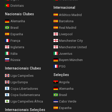
Distritais
Internacional
Nacionais Clubes
Atlético Madrid
Alemanha
Barcelona
Brasil
Real Madrid
Espanha
Liverpool
França
Manchester City
Inglaterra
Manchester United
Itália
Juventus
Rússia
Bayern München
PSG
Internacionais Clubes
Seleções
Liga Campeões
Liga Europa
Angola
Copa Libertadores
Alemanha
Copa Sudamericana
Brasil
Liga Campeões África
Cabo Verde
Espanha
Internacionais Seleções