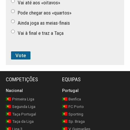
Vai até aos «oitavos»
Pode chegar aos «quartos»
Ainda joga as meias-finais
Vai à final e traz a Taça
COMPETIÇÕES
EQUIPAS
Nacional
Portugal
Primeira Liga
Benfica
Segunda Liga
FC Porto
Taça Portugal
Sporting
Taça da Liga
Sp. Braga
Liga 3
V. Guimarães