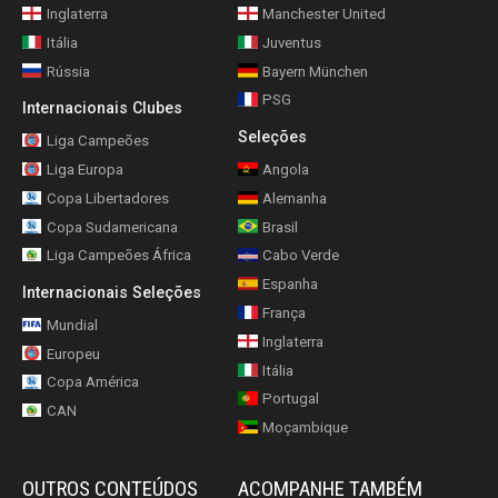
Inglaterra
Manchester United
Itália
Juventus
Rússia
Bayern München
PSG
Internacionais Clubes
Seleções
Liga Campeões
Liga Europa
Angola
Copa Libertadores
Alemanha
Copa Sudamericana
Brasil
Liga Campeões África
Cabo Verde
Espanha
Internacionais Seleções
França
Mundial
Inglaterra
Europeu
Itália
Copa América
Portugal
CAN
Moçambique
OUTROS CONTEÚDOS
ACOMPANHE TAMBÉM