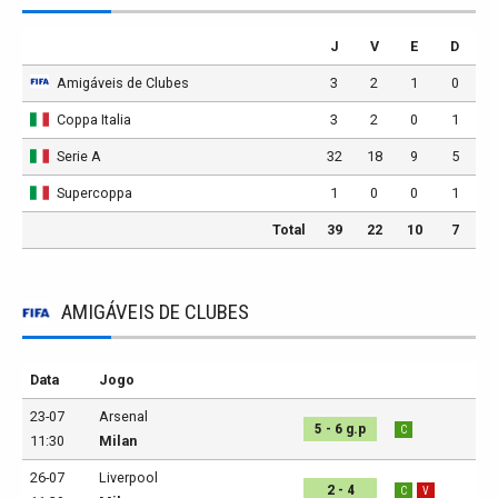
J
V
E
D
Amigáveis de Clubes
3
2
1
0
Coppa Italia
3
2
0
1
Serie A
32
18
9
5
Supercoppa
1
0
0
1
Total
39
22
10
7
AMIGÁVEIS DE CLUBES
Data
Jogo
23-07
Arsenal
5 - 6 g.p
C
11:30
Milan
26-07
Liverpool
2 - 4
C
V