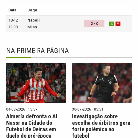
Data
Jogo
18-12
Napoli
2 - 0
C
V
19:00
Milan
NA PRIMEIRA PÁGINA
04-08-2026 · 15:57
30-07-2026 · 05:51
Almería defronta o Al
Investigação sobre
Nassr na Cidade do
escolha de árbitros gera
Futebol de Oeiras em
forte polémica no
duelo de pré-época
futebol