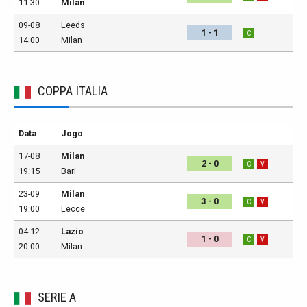
11:30
Milan
09-08
Leeds
1 - 1
C
14:00
Milan
COPPA ITALIA
Data
Jogo
17-08
Milan
2 - 0
C
V
19:15
Bari
23-09
Milan
3 - 0
C
V
19:00
Lecce
04-12
Lazio
1 - 0
C
V
20:00
Milan
SERIE A