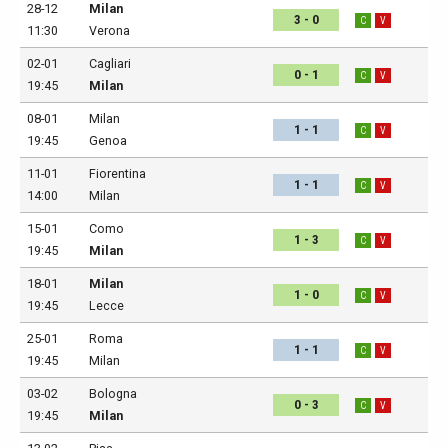
28-12
Milan
3 - 0
C
V
11:30
Verona
02-01
Cagliari
0 - 1
C
V
19:45
Milan
08-01
Milan
1 - 1
C
V
19:45
Genoa
11-01
Fiorentina
1 - 1
C
V
14:00
Milan
15-01
Como
1 - 3
C
V
19:45
Milan
18-01
Milan
1 - 0
C
V
19:45
Lecce
25-01
Roma
1 - 1
C
V
19:45
Milan
03-02
Bologna
0 - 3
C
V
19:45
Milan