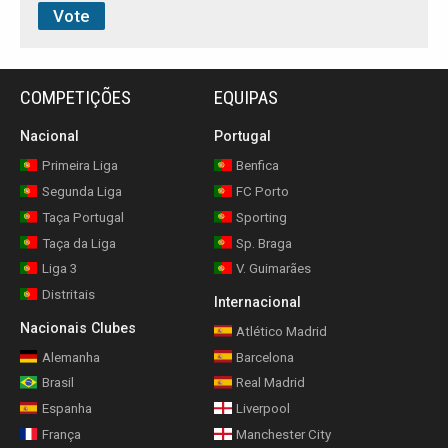
COMPETIÇÕES
EQUIPAS
Nacional
Portugal
Primeira Liga
Benfica
Segunda Liga
FC Porto
Taça Portugal
Sporting
Taça da Liga
Sp. Braga
Liga 3
V. Guimarães
Distritais
Internacional
Nacionais Clubes
Atlético Madrid
Alemanha
Barcelona
Brasil
Real Madrid
Espanha
Liverpool
França
Manchester City