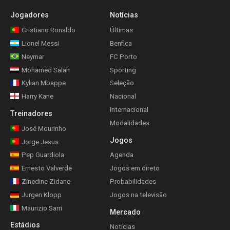
Jogadores
Notícias
Cristiano Ronaldo
Últimas
Lionel Messi
Benfica
Neymar
FC Porto
Mohamed Salah
Sporting
Kylian Mbappe
Seleção
Harry Kane
Nacional
Internacional
Treinadores
Modalidades
José Mourinho
Jogos
Jorge Jesus
Pep Guardiola
Agenda
Ernesto Valverde
Jogos em direto
Zinedine Zidane
Probabilidades
Jurgen Klopp
Jogos na televisão
Maurizio Sarri
Mercado
Estádios
Notícias