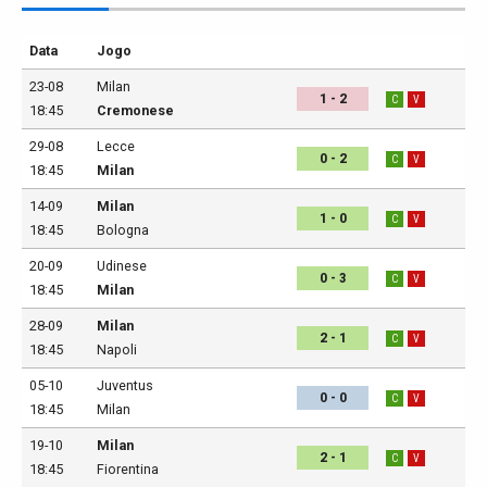
Data
Jogo
23-08
Milan
1 - 2
C
V
18:45
Cremonese
29-08
Lecce
0 - 2
C
V
18:45
Milan
14-09
Milan
1 - 0
C
V
18:45
Bologna
20-09
Udinese
0 - 3
C
V
18:45
Milan
28-09
Milan
2 - 1
C
V
18:45
Napoli
05-10
Juventus
0 - 0
C
V
18:45
Milan
19-10
Milan
2 - 1
C
V
18:45
Fiorentina