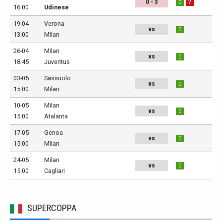
0 - 3
C
V
16:00
Udinese
19-04
Verona
vs
C
13:00
Milan
26-04
Milan
vs
C
18:45
Juventus
03-05
Sassuolo
vs
C
15:00
Milan
10-05
Milan
vs
C
15:00
Atalanta
17-05
Genoa
vs
C
15:00
Milan
24-05
Milan
vs
C
15:00
Cagliari
SUPERCOPPA