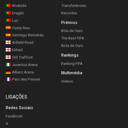
Alvalade
Transferências
Dragão
Recordes
Luz
Prémios
Camp Nou
Bola de Ouro
Santiago Bernabéu
The Best FIFA
Anfield Road
Bota de Ouro
Etihad
Rankings
Old Trafford
Ranking FIFA
Juventus Arena
Allianz Arena
Multimédia
Parc des Princes
Vídeos
LIGAÇÕES
Redes Sociais
Facebook
X