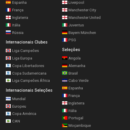
Espanha
Liverpool
França
Manchester City
Inglaterra
Manchester United
Itália
Juventus
Rússia
Bayern München
PSG
Internacionais Clubes
Seleções
Liga Campeões
Liga Europa
Angola
Copa Libertadores
Alemanha
Copa Sudamericana
Brasil
Liga Campeões África
Cabo Verde
Espanha
Internacionais Seleções
França
Mundial
Inglaterra
Europeu
Itália
Copa América
Portugal
CAN
Moçambique