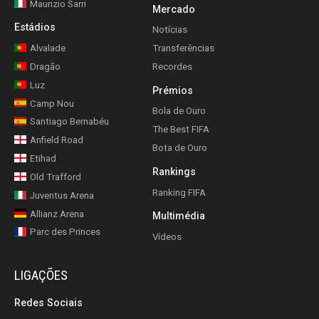
Maurizio Sarri
Mercado
Estádios
Notícias
Alvalade
Transferências
Dragão
Recordes
Luz
Prémios
Camp Nou
Bola de Ouro
Santiago Bernabéu
The Best FIFA
Anfield Road
Bota de Ouro
Etihad
Rankings
Old Trafford
Ranking FIFA
Juventus Arena
Allianz Arena
Multimédia
Parc des Princes
Vídeos
LIGAÇÕES
Redes Sociais