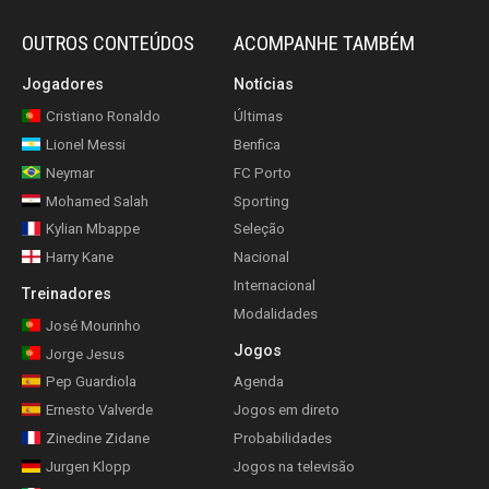
OUTROS CONTEÚDOS
ACOMPANHE TAMBÉM
Jogadores
Notícias
Cristiano Ronaldo
Últimas
Lionel Messi
Benfica
Neymar
FC Porto
Mohamed Salah
Sporting
Kylian Mbappe
Seleção
Harry Kane
Nacional
Internacional
Treinadores
Modalidades
José Mourinho
Jogos
Jorge Jesus
Pep Guardiola
Agenda
Ernesto Valverde
Jogos em direto
Zinedine Zidane
Probabilidades
Jurgen Klopp
Jogos na televisão