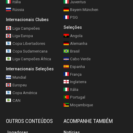
Itália
Juventus
Rússia
Bayern München
PSG
Internacionais Clubes
Seleções
Liga Campeões
Liga Europa
Angola
Copa Libertadores
Alemanha
Copa Sudamericana
Brasil
Liga Campeões África
Cabo Verde
Espanha
Internacionais Seleções
França
Mundial
Inglaterra
Europeu
Itália
Copa América
Portugal
CAN
Moçambique
OUTROS CONTEÚDOS
ACOMPANHE TAMBÉM
Jogadores
Notícias