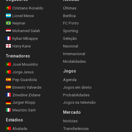
Cristiano Ronaldo
Últimas
Lionel Messi
Benfica
Neymar
FC Porto
Mohamed Salah
Sporting
Kylian Mbappe
Seleção
Harry Kane
Nacional
Internacional
Treinadores
Modalidades
José Mourinho
Jogos
Jorge Jesus
Pep Guardiola
Agenda
Ernesto Valverde
Jogos em direto
Zinedine Zidane
Probabilidades
Jurgen Klopp
Jogos na televisão
Maurizio Sarri
Mercado
Estádios
Notícias
Alvalade
Transferências