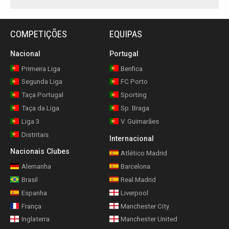
COMPETIÇÕES
EQUIPAS
Nacional
Portugal
Primeira Liga
Benfica
Segunda Liga
FC Porto
Taça Portugal
Sporting
Taça da Liga
Sp. Braga
Liga 3
V. Guimarães
Distritais
Internacional
Nacionais Clubes
Atlético Madrid
Alemanha
Barcelona
Brasil
Real Madrid
Espanha
Liverpool
França
Manchester City
Inglaterra
Manchester United