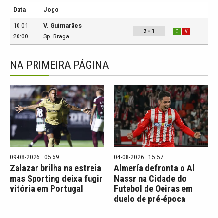
Data
Jogo
10-01
V. Guimarães
2 - 1
C
V
20:00
Sp. Braga
NA PRIMEIRA PÁGINA
09-08-2026 · 05:59
04-08-2026 · 15:57
Zalazar brilha na estreia
Almería defronta o Al
mas Sporting deixa fugir
Nassr na Cidade do
vitória em Portugal
Futebol de Oeiras em
duelo de pré-época