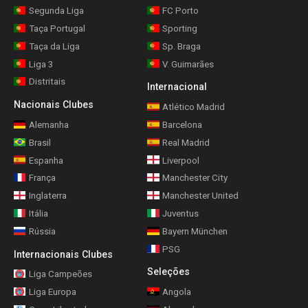
Segunda Liga
FC Porto
Taça Portugal
Sporting
Taça da Liga
Sp. Braga
Liga 3
V. Guimarães
Distritais
Internacional
Nacionais Clubes
Atlético Madrid
Alemanha
Barcelona
Brasil
Real Madrid
Espanha
Liverpool
França
Manchester City
Inglaterra
Manchester United
Itália
Juventus
Rússia
Bayern München
PSG
Internacionais Clubes
Seleções
Liga Campeões
Liga Europa
Angola