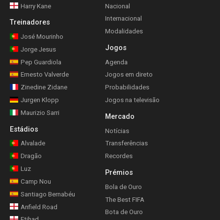
Harry Kane
Nacional
Internacional
Treinadores
Modalidades
José Mourinho
Jogos
Jorge Jesus
Pep Guardiola
Agenda
Ernesto Valverde
Jogos em direto
Zinedine Zidane
Probabilidades
Jurgen Klopp
Jogos na televisão
Maurizio Sarri
Mercado
Estádios
Notícias
Alvalade
Transferências
Dragão
Recordes
Luz
Prémios
Camp Nou
Bola de Ouro
Santiago Bernabéu
The Best FIFA
Anfield Road
Bota de Ouro
Etihad