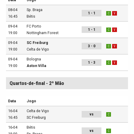
08-04
Sp. Braga
1 - 1
C
V
16:45
Bétis
09-04
FC Porto
1 - 1
C
V
19:00
Nottingham Forest
09-04
SC Freiburg
3 - 0
C
V
19:00
Celta de Vigo
09-04
Bologna
1 - 3
C
V
19:00
Aston Villa
Quartos-de-final - 2ª Mão
Data
Jogo
16-04
Celta de Vigo
vs
C
16:45
SC Freiburg
16-04
Bétis
vs
C
19:00
Sp. Braga