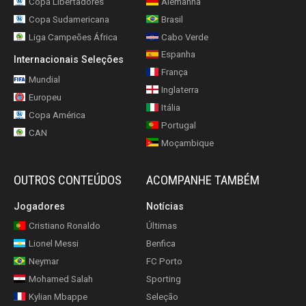
Copa Libertadores
Alemanha
Copa Sudamericana
Brasil
Liga Campeões África
Cabo Verde
Espanha
Internacionais Seleções
França
Mundial
Inglaterra
Europeu
Itália
Copa América
Portugal
CAN
Moçambique
OUTROS CONTEÚDOS
ACOMPANHE TAMBÉM
Jogadores
Notícias
Cristiano Ronaldo
Últimas
Lionel Messi
Benfica
Neymar
FC Porto
Mohamed Salah
Sporting
Kylian Mbappe
Seleção