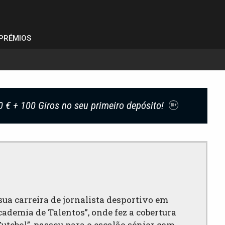
PRÉMIOS
0 € + 100 Giros no seu primeiro depósito!
18+
ua carreira de jornalista desportivo em
ademia de Talentos”, onde fez a cobertura
utebol”, passou para o escalão sénior com