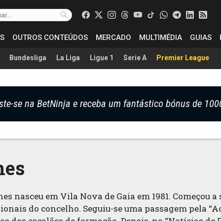
S
OUTROS CONTEÚDOS
MERCADO
MULTIMÉDIA
GUIAS
Bundesliga
La Liga
Ligue 1
Serie A
Premier League
ste-se na BetNinja e receba um fantástico bónus de 100
nes
nes nasceu em Vila Nova de Gaia em 1981. Começou a s
gionais do concelho. Seguiu-se uma passagem pela “Ac
 dos escalões de formação. Depois, no “Notícias de F