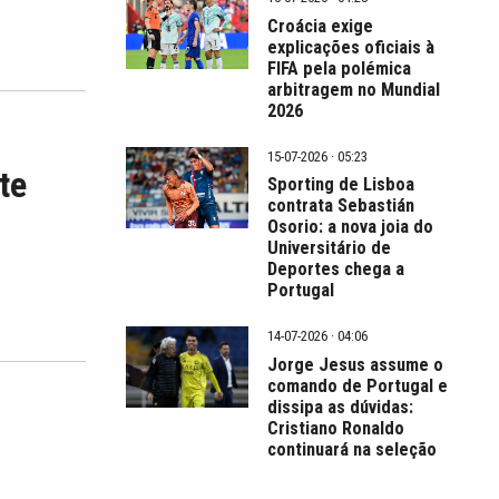
Croácia exige
explicações oficiais à
FIFA pela polémica
arbitragem no Mundial
2026
15-07-2026 · 05:23
te
Sporting de Lisboa
contrata Sebastián
Osorio: a nova joia do
Universitário de
Deportes chega a
Portugal
14-07-2026 · 04:06
Jorge Jesus assume o
comando de Portugal e
dissipa as dúvidas:
Cristiano Ronaldo
continuará na seleção