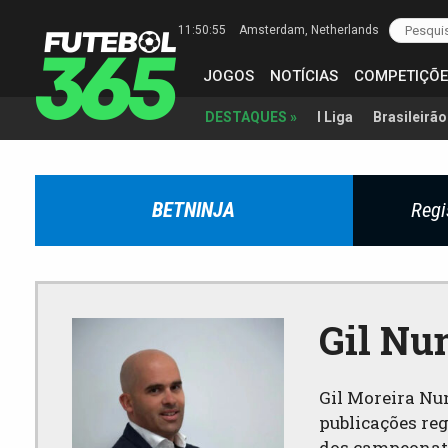
11:50:56
Amsterdam
, Netherlands
JOGOS
NOTÍCIAS
COMPETIÇÕE
I Liga
Brasileirão
DESTAQUES »
BETNINJA
Regi
Gil Nu
Gil Moreira Nu
publicações re
dos campeonatos