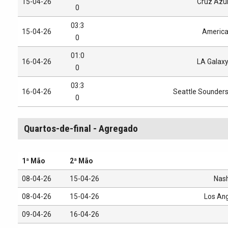
15-04-26
Cruz Azu
0
03:3
15-04-26
Americ
0
01:0
16-04-26
LA Galax
0
03:3
16-04-26
Seattle Sounder
0
Quartos-de-final - Agregado
1ª Mão
2ª Mão
08-04-26
15-04-26
Nash
08-04-26
15-04-26
Los An
09-04-26
16-04-26