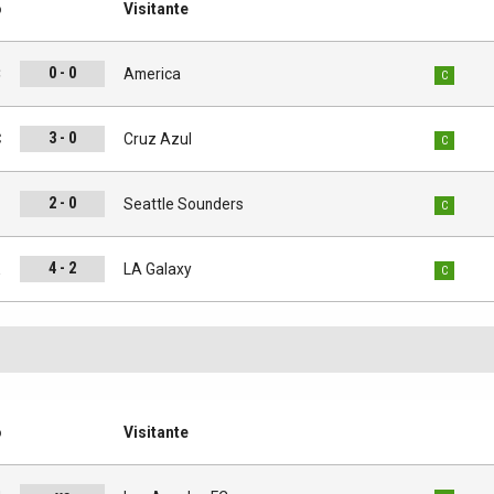
o
Visitante
0 - 0
C
America
C
3 - 0
C
Cruz Azul
C
2 - 0
s
Seattle Sounders
C
4 - 2
a
LA Galaxy
C
o
Visitante