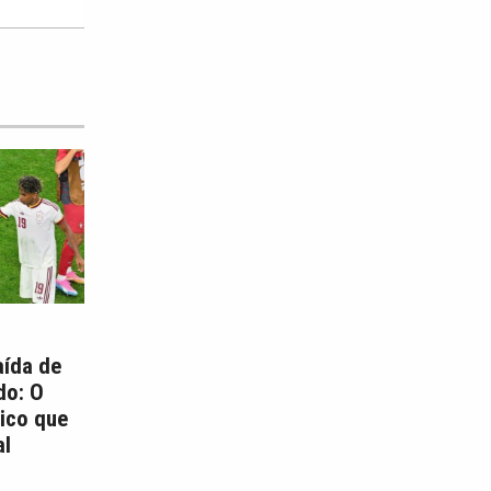
aída de
do: O
ico que
l