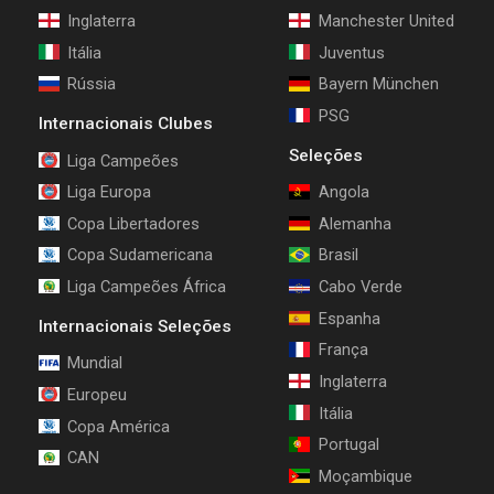
Inglaterra
Manchester United
Itália
Juventus
Rússia
Bayern München
PSG
Internacionais Clubes
Seleções
Liga Campeões
Liga Europa
Angola
Copa Libertadores
Alemanha
Copa Sudamericana
Brasil
Liga Campeões África
Cabo Verde
Espanha
Internacionais Seleções
França
Mundial
Inglaterra
Europeu
Itália
Copa América
Portugal
CAN
Moçambique