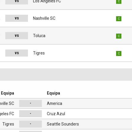
vs
l
Los Angeles FC
C
vs
a
Nashville SC
C
vs
y
Toluca
C
vs
s
Tigres
C
Equipa
Equipa
-
ville SC
America
-
geles FC
Cruz Azul
-
Tigres
Seattle Sounders