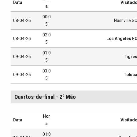
Data
Visitad
a
00:0
08-04-26
Nashville S
5
02:0
08-04-26
Los Angeles F
5
01:0
09-04-26
Tigre
5
03:0
09-04-26
Toluc
5
Quartos-de-final - 2ª Mão
Hor
Data
Visitad
a
01:0