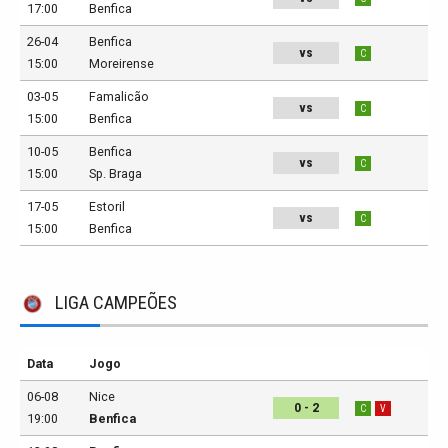
17:00
Benfica
26-04
Benfica
vs
C
15:00
Moreirense
03-05
Famalicão
vs
C
15:00
Benfica
10-05
Benfica
vs
C
15:00
Sp. Braga
17-05
Estoril
vs
C
15:00
Benfica
LIGA CAMPEÕES
Data
Jogo
06-08
Nice
0 - 2
C
V
19:00
Benfica