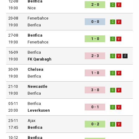
12-08
Benfica
2 - 0
C
V
19:00
Nice
20-08
Fenerbahce
0 - 0
C
V
19:00
Benfica
27-08
Benfica
1 - 0
C
V
19:00
Fenerbahce
16-09
Benfica
2 - 3
C
V
F
19:00
FK Qarabagh
30-09
Chelsea
1 - 0
C
V
19:00
Benfica
21-10
Newcastle
3 - 0
C
V
19:00
Benfica
05-11
Benfica
0 - 1
C
V
20:00
Leverkusen
25-11
Ajax
0 - 2
C
V
17:45
Benfica
10-12
Benfica