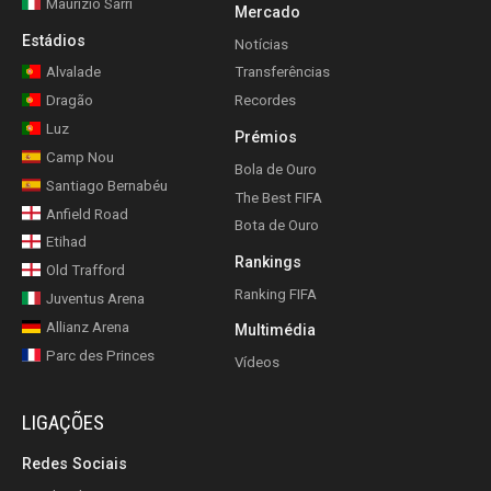
Maurizio Sarri
Mercado
Estádios
Notícias
Alvalade
Transferências
Dragão
Recordes
Luz
Prémios
Camp Nou
Bola de Ouro
Santiago Bernabéu
The Best FIFA
Anfield Road
Bota de Ouro
Etihad
Rankings
Old Trafford
Ranking FIFA
Juventus Arena
Allianz Arena
Multimédia
Parc des Princes
Vídeos
LIGAÇÕES
Redes Sociais