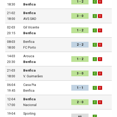
1 - 2
C
V
18:30
Benfica
21-02
Benfica
3 - 0
C
V
18:00
AVS SAD
02-03
Gil Vicente
1 - 2
C
V
20:15
Benfica
08-03
Benfica
2 - 2
C
V
18:00
FC Porto
14-03
Arouca
1 - 2
C
V
20:30
Benfica
21-03
Benfica
3 - 0
C
V
18:00
V. Guimarães
06-04
Casa Pia
1 - 1
C
V
19:45
Benfica
12-04
Benfica
2 - 0
C
V
17:00
Nacional
19-04
Sporting
vs
C