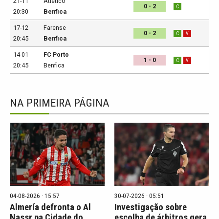
21-11
Atlético
0 - 2
C
20:30
Benfica
17-12
Farense
0 - 2
C
V
20:45
Benfica
14-01
FC Porto
1 - 0
C
V
20:45
Benfica
NA PRIMEIRA PÁGINA
04-08-2026 · 15:57
30-07-2026 · 05:51
Almería defronta o Al
Investigação sobre
Nassr na Cidade do
escolha de árbitros gera