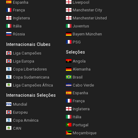
Espanha
Liverpool
França
Manchester City
Inglaterra
Manchester United
Itália
Juventus
Rússia
Bayern München
PSG
Internacionais Clubes
Seleções
Liga Campeões
Liga Europa
Angola
Copa Libertadores
Alemanha
Copa Sudamericana
Brasil
Liga Campeões África
Cabo Verde
Espanha
Internacionais Seleções
França
Mundial
Inglaterra
Europeu
Itália
Copa América
Portugal
CAN
Moçambique