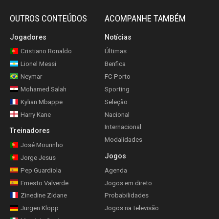
OUTROS CONTEÚDOS
ACOMPANHE TAMBÉM
Jogadores
Notícias
Cristiano Ronaldo
Últimas
Lionel Messi
Benfica
Neymar
FC Porto
Mohamed Salah
Sporting
Kylian Mbappe
Seleção
Harry Kane
Nacional
Internacional
Treinadores
Modalidades
José Mourinho
Jogos
Jorge Jesus
Pep Guardiola
Agenda
Ernesto Valverde
Jogos em direto
Zinedine Zidane
Probabilidades
Jurgen Klopp
Jogos na televisão