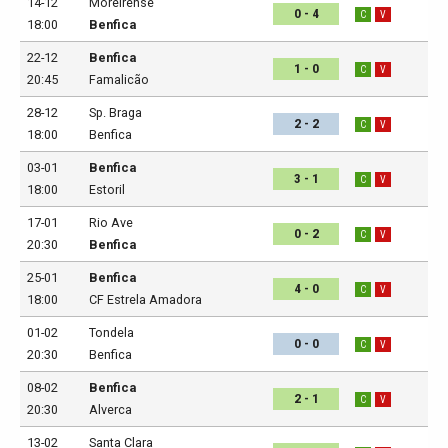
14-12
Moreirense
0 - 4
C
V
18:00
Benfica
22-12
Benfica
1 - 0
C
V
20:45
Famalicão
28-12
Sp. Braga
2 - 2
C
V
18:00
Benfica
03-01
Benfica
3 - 1
C
V
18:00
Estoril
17-01
Rio Ave
0 - 2
C
V
20:30
Benfica
25-01
Benfica
4 - 0
C
V
18:00
CF Estrela Amadora
01-02
Tondela
0 - 0
C
V
20:30
Benfica
08-02
Benfica
2 - 1
C
V
20:30
Alverca
13-02
Santa Clara