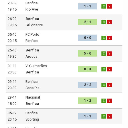
23-09
Benfica
1 - 1
C
V
19:15
Rio Ave
26-09
Benfica
2 - 1
C
V
19:15
Gil Vicente
05-10
FC Porto
0 - 0
C
V
20:15
Benfica
25-10
Benfica
5 - 0
C
V
19:30
Arouca
01-11
V. Guimarães
0 - 3
C
V
20:30
Benfica
09-11
Benfica
2 - 2
C
V
20:30
Casa Pia
29-11
Nacional
1 - 2
C
V
18:00
Benfica
05-12
Benfica
1 - 1
C
V
20:15
Sporting