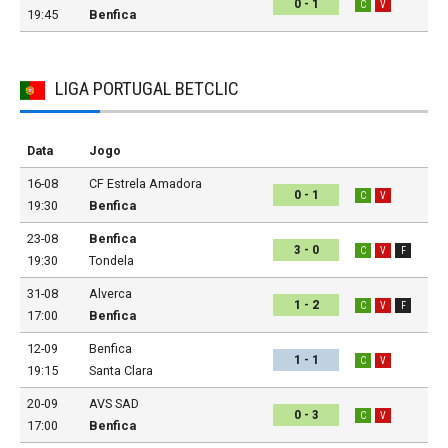
0 - 1
C
V
19:45
Benfica
LIGA PORTUGAL BETCLIC
Data
Jogo
16-08
CF Estrela Amadora
0 - 1
C
V
19:30
Benfica
23-08
Benfica
3 - 0
C
V
F
19:30
Tondela
31-08
Alverca
1 - 2
C
V
F
17:00
Benfica
12-09
Benfica
1 - 1
C
V
19:15
Santa Clara
20-09
AVS SAD
0 - 3
C
V
17:00
Benfica