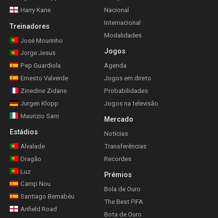
Harry Kane
Nacional
Internacional
Treinadores
Modalidades
José Mourinho
Jogos
Jorge Jesus
Pep Guardiola
Agenda
Ernesto Valverde
Jogos em direto
Zinedine Zidane
Probabilidades
Jurgen Klopp
Jogos na televisão
Maurizio Sarri
Mercado
Estádios
Notícias
Alvalade
Transferências
Dragão
Recordes
Luz
Prémios
Camp Nou
Bola de Ouro
Santiago Bernabéu
The Best FIFA
Anfield Road
Bota de Ouro