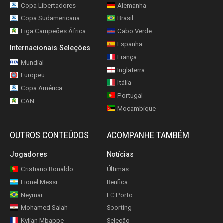
Copa Libertadores
Alemanha
Copa Sudamericana
Brasil
Liga Campeões África
Cabo Verde
Espanha
Internacionais Seleções
França
Mundial
Inglaterra
Europeu
Itália
Copa América
Portugal
CAN
Moçambique
OUTROS CONTEÚDOS
ACOMPANHE TAMBÉM
Jogadores
Notícias
Cristiano Ronaldo
Últimas
Lionel Messi
Benfica
Neymar
FC Porto
Mohamed Salah
Sporting
Kylian Mbappe
Seleção