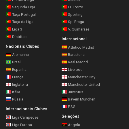
Segunda Liga
FC Porto
Taça Portugal
Sporting
Taça da Liga
Sp. Braga
Liga 3
V. Guimarães
Distritais
Internacional
Nacionais Clubes
Atlético Madrid
Alemanha
Barcelona
Brasil
Real Madrid
Espanha
Liverpool
França
Manchester City
Inglaterra
Manchester United
Itália
Juventus
Rússia
Bayern München
PSG
Internacionais Clubes
Seleções
Liga Campeões
Liga Europa
Angola