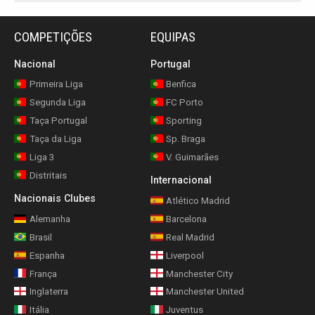
COMPETIÇÕES
EQUIPAS
Nacional
Portugal
Primeira Liga
Benfica
Segunda Liga
FC Porto
Taça Portugal
Sporting
Taça da Liga
Sp. Braga
Liga 3
V. Guimarães
Distritais
Internacional
Nacionais Clubes
Atlético Madrid
Alemanha
Barcelona
Brasil
Real Madrid
Espanha
Liverpool
França
Manchester City
Inglaterra
Manchester United
Itália
Juventus