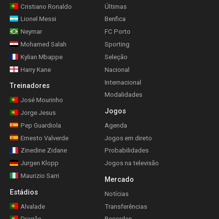
Cristiano Ronaldo
Últimas
Lionel Messi
Benfica
Neymar
FC Porto
Mohamed Salah
Sporting
Kylian Mbappe
Seleção
Harry Kane
Nacional
Internacional
Treinadores
Modalidades
José Mourinho
Jogos
Jorge Jesus
Pep Guardiola
Agenda
Ernesto Valverde
Jogos em direto
Zinedine Zidane
Probabilidades
Jurgen Klopp
Jogos na televisão
Maurizio Sarri
Mercado
Estádios
Notícias
Alvalade
Transferências
Dragão
Recordes