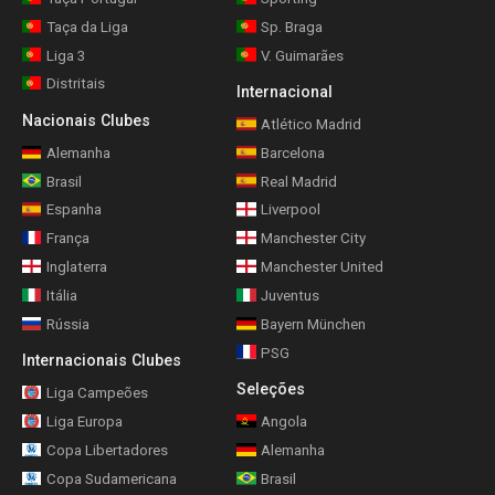
Taça da Liga
Sp. Braga
Liga 3
V. Guimarães
Distritais
Internacional
Nacionais Clubes
Atlético Madrid
Alemanha
Barcelona
Brasil
Real Madrid
Espanha
Liverpool
França
Manchester City
Inglaterra
Manchester United
Itália
Juventus
Rússia
Bayern München
PSG
Internacionais Clubes
Seleções
Liga Campeões
Liga Europa
Angola
Copa Libertadores
Alemanha
Copa Sudamericana
Brasil