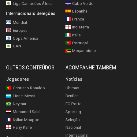
Liga Campeões África
Cabo Verde
Espanha
Internacionais Seleções
França
Mundial
Inglaterra
Europeu
Itália
Copa América
Portugal
CAN
Moçambique
OUTROS CONTEÚDOS
ACOMPANHE TAMBÉM
Jogadores
Notícias
Cristiano Ronaldo
Últimas
Lionel Messi
Benfica
Neymar
FC Porto
Mohamed Salah
Sporting
Kylian Mbappe
Seleção
Harry Kane
Nacional
Internacional