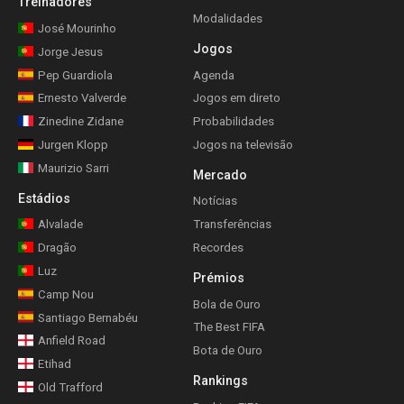
Treinadores
Modalidades
José Mourinho
Jogos
Jorge Jesus
Pep Guardiola
Agenda
Ernesto Valverde
Jogos em direto
Zinedine Zidane
Probabilidades
Jurgen Klopp
Jogos na televisão
Maurizio Sarri
Mercado
Estádios
Notícias
Alvalade
Transferências
Dragão
Recordes
Luz
Prémios
Camp Nou
Bola de Ouro
Santiago Bernabéu
The Best FIFA
Anfield Road
Bota de Ouro
Etihad
Rankings
Old Trafford