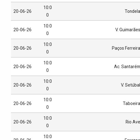
10:0
20-06-26
Tondel
0
10:0
20-06-26
V. Guimarãe
0
10:0
20-06-26
Paços Ferreir
0
10:0
20-06-26
Ac. Santaré
0
10:0
20-06-26
V. Setúba
0
10:0
20-06-26
Taboeir
0
10:0
20-06-26
Rio Av
0
10:0