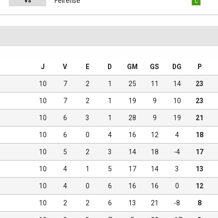
vs
e
Feirense
C
J
V
E
D
GM
GS
DG
P
10
7
2
1
25
11
14
23
10
7
2
1
19
9
10
23
10
6
3
1
28
9
19
21
10
6
0
4
16
12
4
18
10
5
2
3
14
18
-4
17
10
4
1
5
17
14
3
13
10
4
0
6
16
16
0
12
10
2
2
6
13
21
-8
8