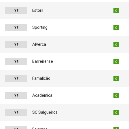
vs
a
Estoril
C
vs
s
Sporting
C
vs
a
Alverca
C
vs
m
Barreirense
C
vs
l
Famalicão
C
vs
a
Académica
C
vs
e
SC Salgueiros
C