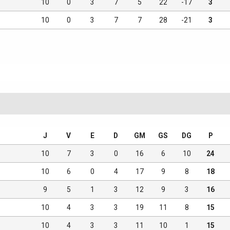
10
0
3
7
5
22
-17
3
10
0
3
7
7
28
-21
3
J
V
E
D
GM
GS
DG
P
10
7
3
0
16
6
10
24
10
6
0
4
17
9
8
18
9
5
1
3
12
9
3
16
10
4
3
3
19
11
8
15
10
4
3
3
11
10
1
15