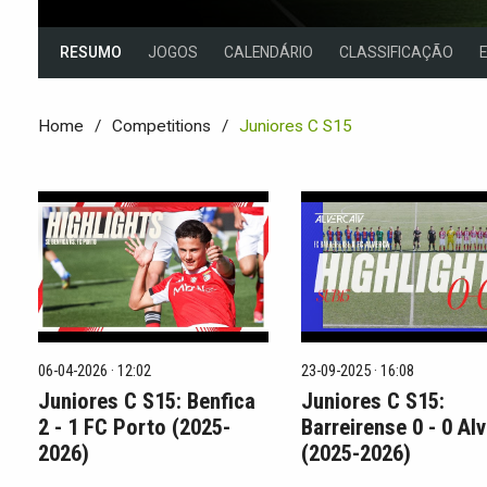
RESUMO
JOGOS
CALENDÁRIO
CLASSIFICAÇÃO
Home
Competitions
Juniores C S15
06-04-2026 · 12:02
23-09-2025 · 16:08
Juniores C S15: Benfica
Juniores C S15:
2 - 1 FC Porto (2025-
Barreirense 0 - 0 Al
2026)
(2025-2026)