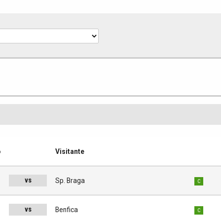
o
Visitante
vs
s
Sp. Braga
C
vs
o
Benfica
C