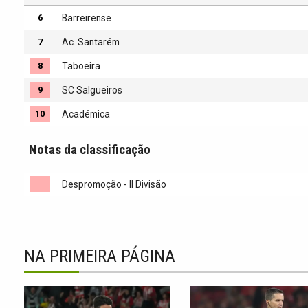
6
Barreirense
7
Ac. Santarém
8
Taboeira
9
SC Salgueiros
10
Académica
Notas da classificação
Despromoção - II Divisão
NA PRIMEIRA PÁGINA