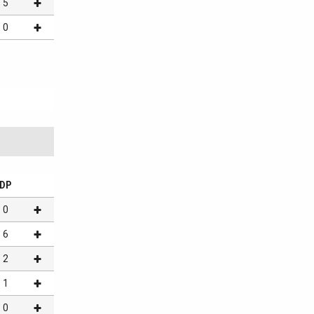
5
0
DP
0
6
2
1
0