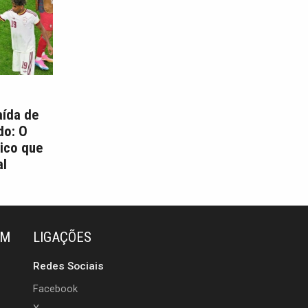
aída de
do: O
ico que
l
ÉM
LIGAÇÕES
Redes Sociais
Facebook