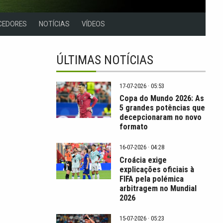
CEDORES
NOTÍCIAS
VÍDEOS
ÚLTIMAS NOTÍCIAS
17-07-2026 · 05:53
Copa do Mundo 2026: As
5 grandes potências que
decepcionaram no novo
formato
16-07-2026 · 04:28
Croácia exige
explicações oficiais à
FIFA pela polémica
arbitragem no Mundial
2026
15-07-2026 · 05:23