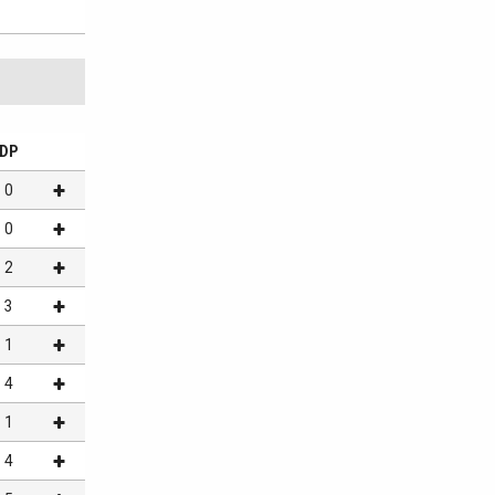
DP
0
0
2
3
1
4
1
4