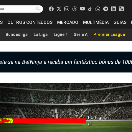
S
OUTROS CONTEÚDOS
MERCADO
MULTIMÉDIA
GUIAS
Bundesliga
La Liga
Ligue 1
Serie A
Premier League
ste-se na BetNinja e receba um fantástico bónus de 100
Portug
Al