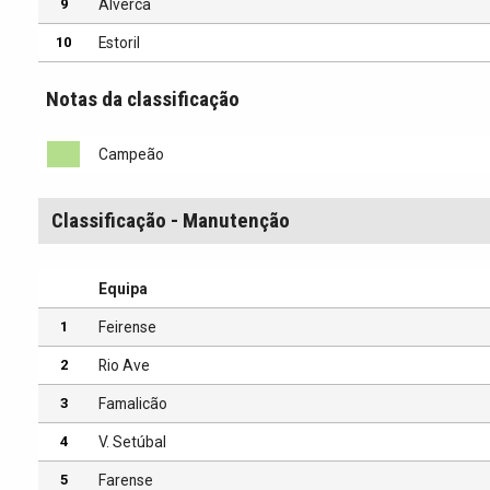
9
Alverca
10
Estoril
Notas da classificação
Campeão
Classificação - Manutenção
Equipa
1
Feirense
2
Rio Ave
3
Famalicão
4
V. Setúbal
5
Farense