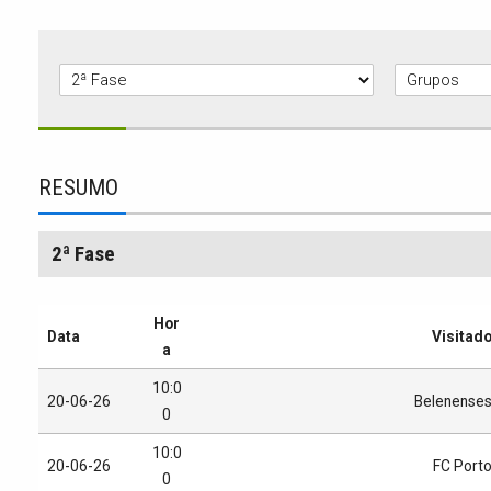
RESUMO
2ª Fase
Hor
Data
Visitad
a
10:0
20-06-26
Belenense
0
10:0
20-06-26
FC Port
0