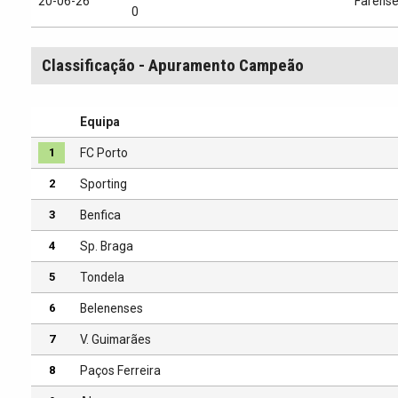
20-06-26
Farens
0
Classificação - Apuramento Campeão
Equipa
1
FC Porto
2
Sporting
3
Benfica
4
Sp. Braga
5
Tondela
6
Belenenses
7
V. Guimarães
8
Paços Ferreira