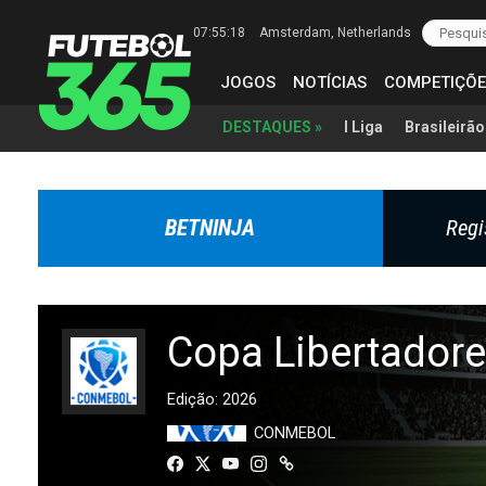
07:55:19
Amsterdam
, Netherlands
JOGOS
NOTÍCIAS
COMPETIÇÕE
I Liga
Brasileirão
DESTAQUES »
BETNINJA
Regi
Copa Libertador
Edição: 2026
CONMEBOL