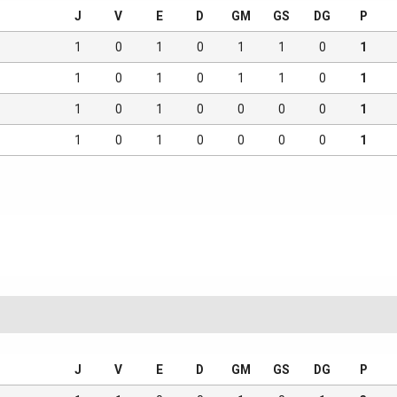
J
V
E
D
GM
GS
DG
P
1
0
1
0
1
1
0
1
1
0
1
0
1
1
0
1
1
0
1
0
0
0
0
1
1
0
1
0
0
0
0
1
J
V
E
D
GM
GS
DG
P