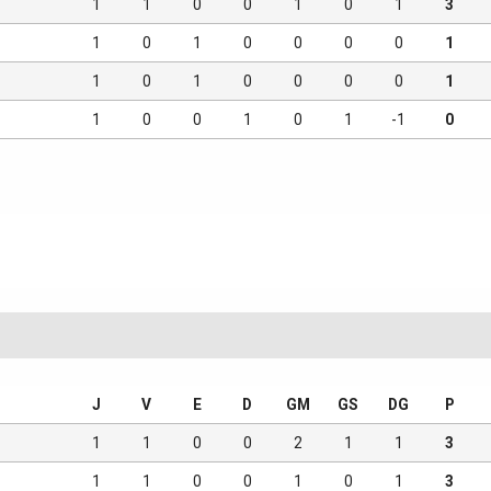
1
1
0
0
1
0
1
3
1
0
1
0
0
0
0
1
1
0
1
0
0
0
0
1
1
0
0
1
0
1
-1
0
J
V
E
D
GM
GS
DG
P
1
1
0
0
2
1
1
3
1
1
0
0
1
0
1
3