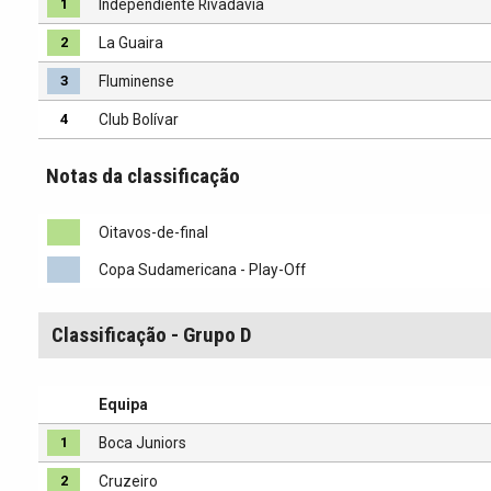
1
Independiente Rivadavia
2
La Guaira
3
Fluminense
4
Club Bolívar
Notas da classificação
Oitavos-de-final
Copa Sudamericana - Play-Off
Classificação - Grupo D
Equipa
1
Boca Juniors
2
Cruzeiro