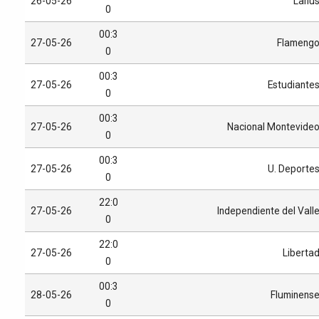
26-05-26
Lanú
0
00:3
27-05-26
Flameng
0
00:3
27-05-26
Estudiante
0
00:3
27-05-26
Nacional Montevide
0
00:3
27-05-26
U. Deporte
0
22:0
27-05-26
Independiente del Vall
0
22:0
27-05-26
Liberta
0
00:3
28-05-26
Fluminens
0