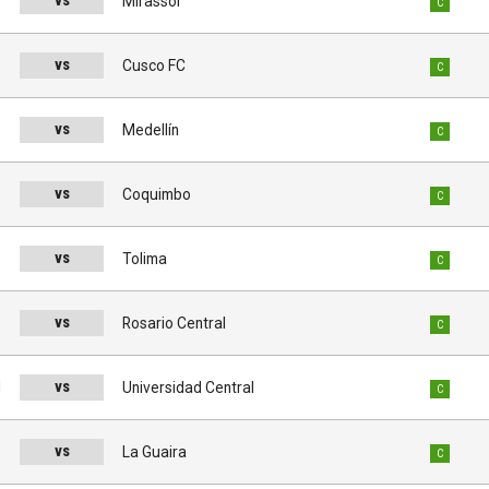
vs
s
Mirassol
C
vs
o
Cusco FC
C
vs
s
Medellín
C
vs
o
Coquimbo
C
vs
s
Tolima
C
vs
e
Rosario Central
C
vs
d
Universidad Central
C
vs
e
La Guaira
C