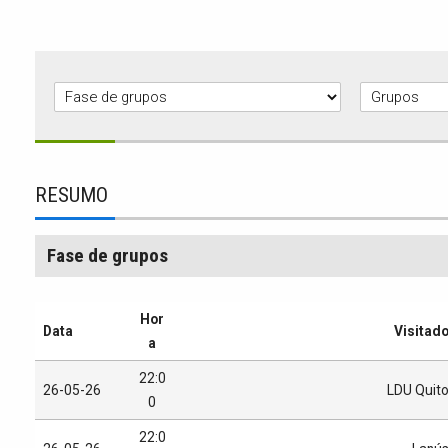
RESUMO
Fase de grupos
Hor
Data
Visitad
a
22:0
26-05-26
LDU Quit
0
22:0