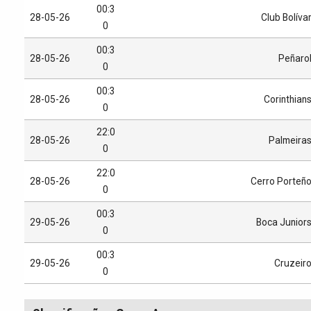
00:3
28-05-26
Club Bolíva
0
00:3
28-05-26
Peñaro
0
00:3
28-05-26
Corinthian
0
22:0
28-05-26
Palmeira
0
22:0
28-05-26
Cerro Porteñ
0
00:3
29-05-26
Boca Junior
0
00:3
29-05-26
Cruzeir
0