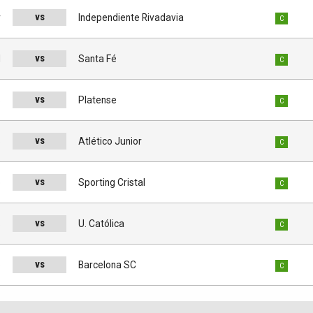
vs
r
Independiente Rivadavia
C
vs
l
Santa Fé
C
vs
s
Platense
C
vs
s
Atlético Junior
C
vs
o
Sporting Cristal
C
vs
s
U. Católica
C
vs
o
Barcelona SC
C