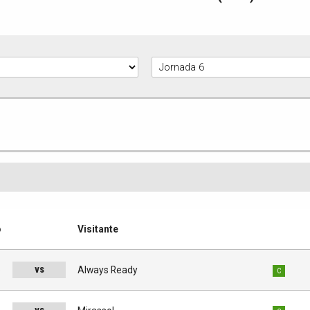
o
Visitante
vs
o
Always Ready
C