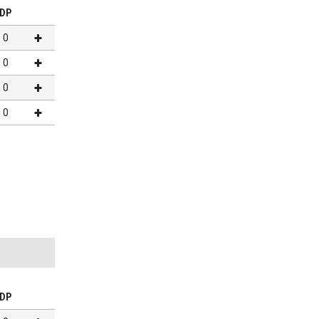
DP
0
0
0
0
DP