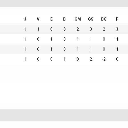
J
V
E
D
GM
GS
DG
P
1
1
0
0
2
0
2
3
1
0
1
0
1
1
0
1
1
0
1
0
1
1
0
1
1
0
0
1
0
2
-2
0