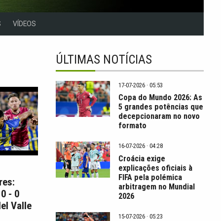
S
VÍDEOS
ÚLTIMAS NOTÍCIAS
17-07-2026 · 05:53
Copa do Mundo 2026: As
5 grandes potências que
decepcionaram no novo
formato
16-07-2026 · 04:28
Croácia exige
explicações oficiais à
FIFA pela polémica
res:
arbitragem no Mundial
0 - 0
2026
el Valle
15-07-2026 · 05:23