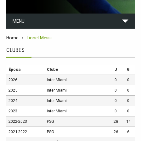
MENU
Home
Lionel Messi
CLUBES
Época
Clube
J
G
2026
Inter Miami
0
0
2025
Inter Miami
0
0
2024
Inter Miami
0
0
2023
Inter Miami
0
0
2022-2023
PSG
28
14
2021-2022
PSG
26
6