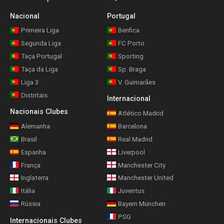
Nacional
Portugal
Primeira Liga
Benfica
Segunda Liga
FC Porto
Taça Portugal
Sporting
Taça da Liga
Sp. Braga
Liga 3
V. Guimarães
Distritais
Internacional
Nacionais Clubes
Atlético Madrid
Alemanha
Barcelona
Brasil
Real Madrid
Espanha
Liverpool
França
Manchester City
Inglaterra
Manchester United
Itália
Juventus
Rússia
Bayern München
PSG
Internacionais Clubes