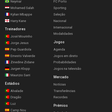
Neymar
FC Porto
Mohamed Salah
Sporting
Kylian Mbappe
Seleção
Harry Kane
Nacional
Internacional
Treinadores
Modalidades
José Mourinho
Jogos
Jorge Jesus
Pep Guardiola
Agenda
Ernesto Valverde
Jogos em direto
Zinedine Zidane
Probabilidades
Jurgen Klopp
Jogos na televisão
Maurizio Sarri
Mercado
Estádios
Notícias
Alvalade
Transferências
Dragão
Recordes
Luz
Prémios
Camp Nou