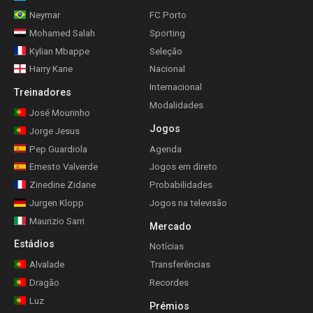
Neymar
FC Porto
Mohamed Salah
Sporting
Kylian Mbappe
Seleção
Harry Kane
Nacional
Internacional
Treinadores
Modalidades
José Mourinho
Jogos
Jorge Jesus
Pep Guardiola
Agenda
Ernesto Valverde
Jogos em direto
Zinedine Zidane
Probabilidades
Jurgen Klopp
Jogos na televisão
Maurizio Sarri
Mercado
Estádios
Notícias
Alvalade
Transferências
Dragão
Recordes
Luz
Prémios