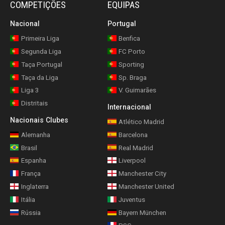
COMPETIÇÕES
EQUIPAS
Nacional
Portugal
Primeira Liga
Benfica
Segunda Liga
FC Porto
Taça Portugal
Sporting
Taça da Liga
Sp. Braga
Liga 3
V. Guimarães
Distritais
Internacional
Nacionais Clubes
Atlético Madrid
Alemanha
Barcelona
Brasil
Real Madrid
Espanha
Liverpool
França
Manchester City
Inglaterra
Manchester United
Itália
Juventus
Rússia
Bayern München