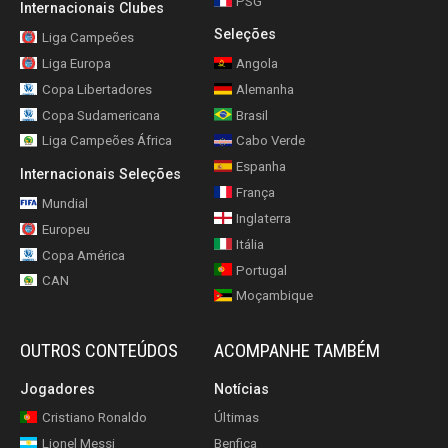
PSG
Internacionais Clubes
Seleções
Liga Campeões
Liga Europa
Angola
Copa Libertadores
Alemanha
Copa Sudamericana
Brasil
Liga Campeões África
Cabo Verde
Espanha
Internacionais Seleções
França
Mundial
Inglaterra
Europeu
Itália
Copa América
Portugal
CAN
Moçambique
OUTROS CONTEÚDOS
ACOMPANHE TAMBÉM
Jogadores
Notícias
Cristiano Ronaldo
Últimas
Lionel Messi
Benfica