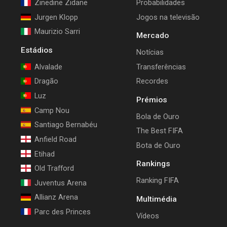
Zinedine Zidane
Probabilidades
Jurgen Klopp
Jogos na televisão
Maurizio Sarri
Mercado
Estádios
Notícias
Alvalade
Transferências
Dragão
Recordes
Luz
Prémios
Camp Nou
Bola de Ouro
Santiago Bernabéu
The Best FIFA
Anfield Road
Bota de Ouro
Etihad
Rankings
Old Trafford
Ranking FIFA
Juventus Arena
Allianz Arena
Multimédia
Parc des Princes
Vídeos