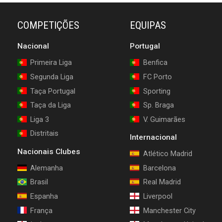
COMPETIÇÕES
EQUIPAS
Nacional
Portugal
Primeira Liga
Benfica
Segunda Liga
FC Porto
Taça Portugal
Sporting
Taça da Liga
Sp. Braga
Liga 3
V. Guimarães
Distritais
Internacional
Nacionais Clubes
Atlético Madrid
Alemanha
Barcelona
Brasil
Real Madrid
Espanha
Liverpool
França
Manchester City