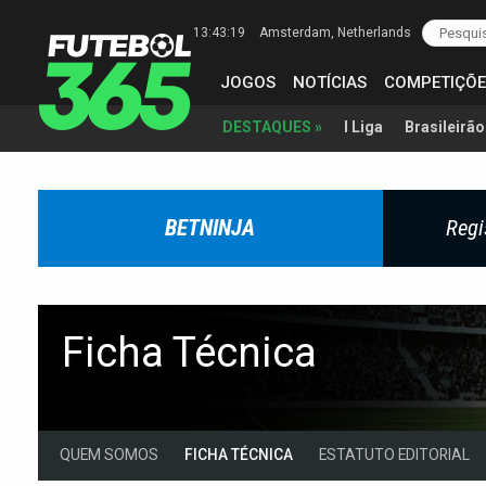
13:43:20
Amsterdam
, Netherlands
JOGOS
NOTÍCIAS
COMPETIÇÕE
I Liga
Brasileirão
DESTAQUES »
BETNINJA
Regi
Ficha Técnica
QUEM SOMOS
FICHA TÉCNICA
ESTATUTO EDITORIAL