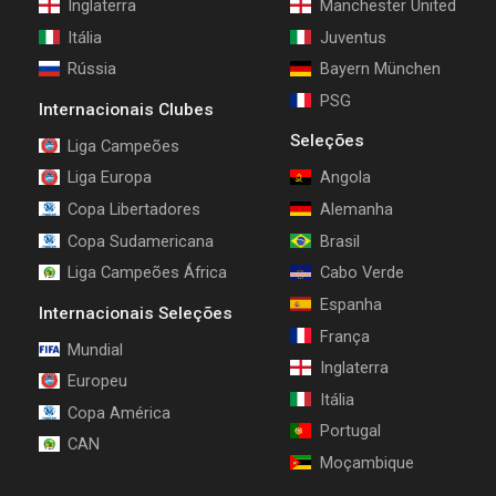
Inglaterra
Manchester United
Itália
Juventus
Rússia
Bayern München
PSG
Internacionais Clubes
Seleções
Liga Campeões
Liga Europa
Angola
Copa Libertadores
Alemanha
Copa Sudamericana
Brasil
Liga Campeões África
Cabo Verde
Espanha
Internacionais Seleções
França
Mundial
Inglaterra
Europeu
Itália
Copa América
Portugal
CAN
Moçambique