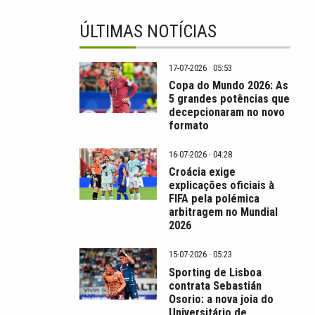
ÚLTIMAS NOTÍCIAS
17-07-2026 · 05:53
Copa do Mundo 2026: As
5 grandes potências que
decepcionaram no novo
formato
16-07-2026 · 04:28
Croácia exige
explicações oficiais à
FIFA pela polémica
arbitragem no Mundial
2026
15-07-2026 · 05:23
Sporting de Lisboa
contrata Sebastián
Osorio: a nova joia do
Universitário de