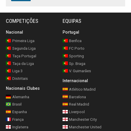
COMPETIÇÕES
EQUIPAS
Nacional
Portugal
Primeira Liga
Benfica
Segunda Liga
FC Porto
Taça Portugal
Sporting
Taça da Liga
Sp. Braga
Liga 3
V. Guimarães
Distritais
Internacional
Nacionais Clubes
Atlético Madrid
Alemanha
Barcelona
Brasil
Real Madrid
Espanha
Liverpool
França
Manchester City
Inglaterra
Manchester United