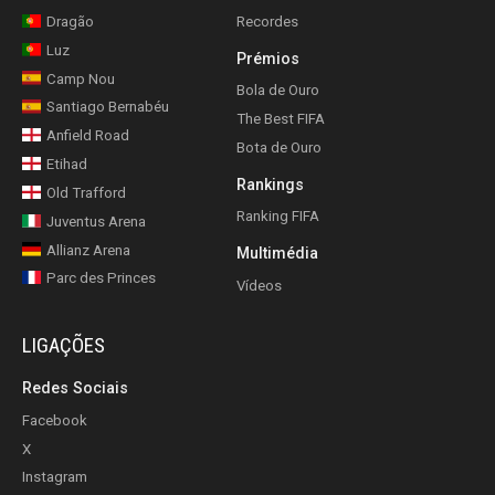
Dragão
Recordes
Luz
Prémios
Camp Nou
Bola de Ouro
Santiago Bernabéu
The Best FIFA
Anfield Road
Bota de Ouro
Etihad
Rankings
Old Trafford
Ranking FIFA
Juventus Arena
Allianz Arena
Multimédia
Parc des Princes
Vídeos
LIGAÇÕES
Redes Sociais
Facebook
X
Instagram