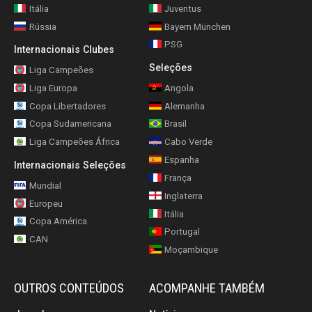
Itália
Juventus
Rússia
Bayern München
PSG
Internacionais Clubes
Seleções
Liga Campeões
Liga Europa
Angola
Copa Libertadores
Alemanha
Copa Sudamericana
Brasil
Liga Campeões África
Cabo Verde
Espanha
Internacionais Seleções
França
Mundial
Inglaterra
Europeu
Itália
Copa América
Portugal
CAN
Moçambique
OUTROS CONTEÚDOS
ACOMPANHE TAMBÉM