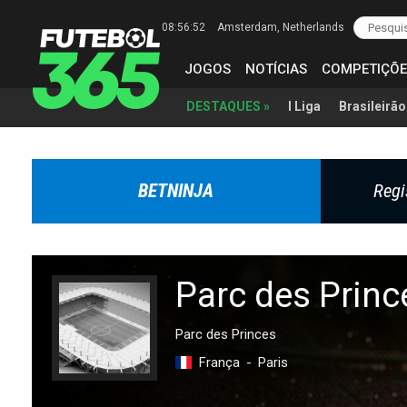
08:56:53
Amsterdam
, Netherlands
JOGOS
NOTÍCIAS
COMPETIÇÕE
I Liga
Brasileirão
DESTAQUES »
BETNINJA
Regi
Parc des Princ
Parc des Princes
França
-
Paris