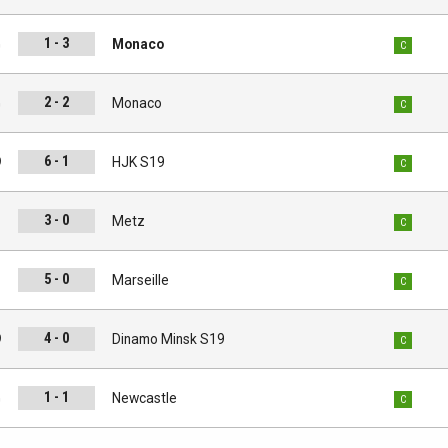
1 - 3
G
Monaco
C
2 - 2
G
Monaco
C
6 - 1
9
HJK S19
C
3 - 0
G
Metz
C
5 - 0
G
Marseille
C
4 - 0
9
Dinamo Minsk S19
C
1 - 1
G
Newcastle
C