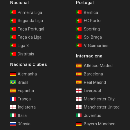
Nacional
Portugal
Primeira Liga
Benfica
Segunda Liga
FC Porto
Taça Portugal
Sporting
Taça da Liga
Sp. Braga
Liga 3
V. Guimarães
Distritais
Internacional
Nacionais Clubes
Atlético Madrid
Alemanha
Barcelona
Brasil
Real Madrid
Espanha
Liverpool
França
Manchester City
Inglaterra
Manchester United
Itália
Juventus
Rússia
Bayern München