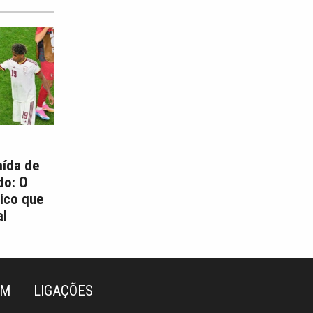
aída de
do: O
ico que
l
ÉM
LIGAÇÕES