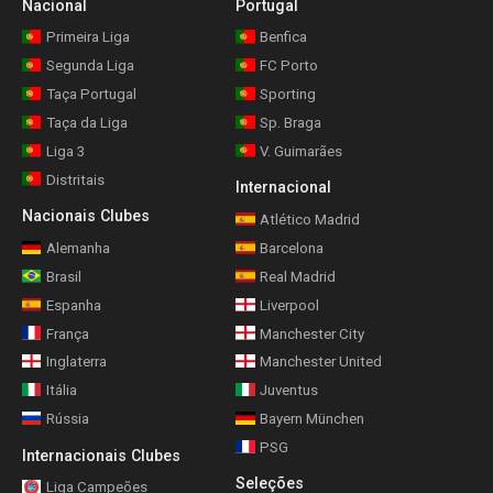
Nacional
Portugal
Primeira Liga
Benfica
Segunda Liga
FC Porto
Taça Portugal
Sporting
Taça da Liga
Sp. Braga
Liga 3
V. Guimarães
Distritais
Internacional
Nacionais Clubes
Atlético Madrid
Alemanha
Barcelona
Brasil
Real Madrid
Espanha
Liverpool
França
Manchester City
Inglaterra
Manchester United
Itália
Juventus
Rússia
Bayern München
PSG
Internacionais Clubes
Seleções
Liga Campeões