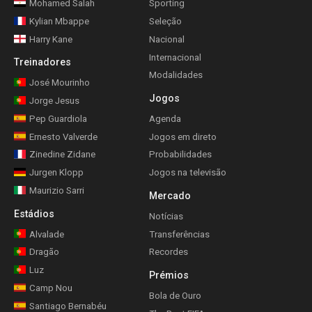
Mohamed Salah
Sporting
Kylian Mbappe
Seleção
Harry Kane
Nacional
Internacional
Treinadores
Modalidades
José Mourinho
Jogos
Jorge Jesus
Pep Guardiola
Agenda
Ernesto Valverde
Jogos em direto
Zinedine Zidane
Probabilidades
Jurgen Klopp
Jogos na televisão
Maurizio Sarri
Mercado
Estádios
Notícias
Alvalade
Transferências
Dragão
Recordes
Luz
Prémios
Camp Nou
Bola de Ouro
Santiago Bernabéu