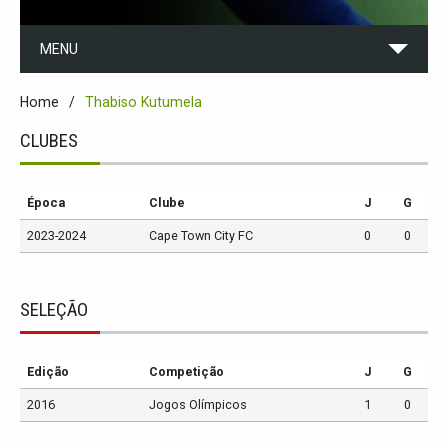
MENU
Home
Thabiso Kutumela
CLUBES
Época
Clube
J
G
2023-2024
Cape Town City FC
0
0
SELEÇÃO
Edição
Competição
J
G
2016
Jogos Olímpicos
1
0