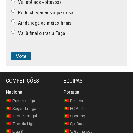
Vai até aos «oitavos»
Pode chegar aos «quartos»
Ainda joga as meias-finais
Vai à final e traz a Taça
COMPETIÇÕES
EQUIPAS
Nacional
Portugal
Primeira Liga
Benfica
Segunda Liga
FC Porto
Taça Portugal
Sporting
Taça da Liga
Sp. Braga
Liga 3
V. Guimarães