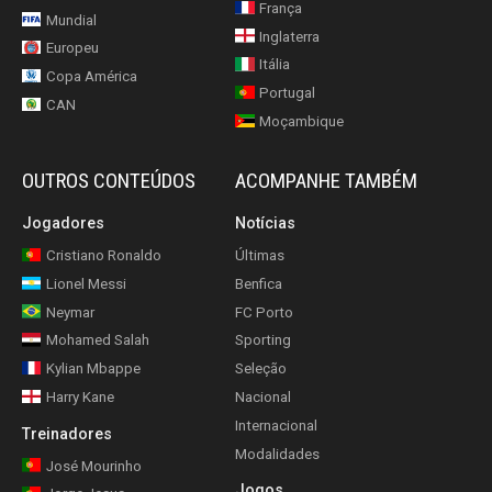
França
Mundial
Inglaterra
Europeu
Itália
Copa América
Portugal
CAN
Moçambique
OUTROS CONTEÚDOS
ACOMPANHE TAMBÉM
Jogadores
Notícias
Cristiano Ronaldo
Últimas
Lionel Messi
Benfica
Neymar
FC Porto
Mohamed Salah
Sporting
Kylian Mbappe
Seleção
Harry Kane
Nacional
Internacional
Treinadores
Modalidades
José Mourinho
Jogos