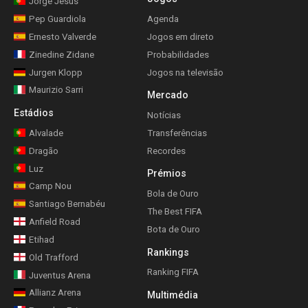
Jorge Jesus
Pep Guardiola
Agenda
Ernesto Valverde
Jogos em direto
Zinedine Zidane
Probabilidades
Jurgen Klopp
Jogos na televisão
Maurizio Sarri
Mercado
Estádios
Notícias
Alvalade
Transferências
Dragão
Recordes
Luz
Prémios
Camp Nou
Bola de Ouro
Santiago Bernabéu
The Best FIFA
Anfield Road
Bota de Ouro
Etihad
Rankings
Old Trafford
Ranking FIFA
Juventus Arena
Allianz Arena
Multimédia