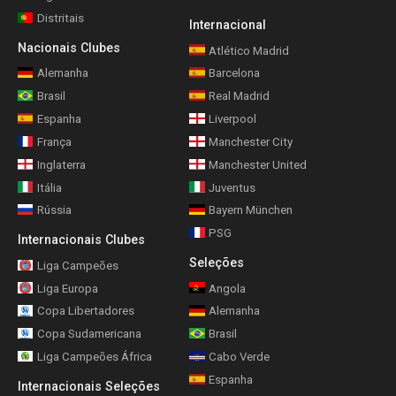
Distritais
Internacional
Nacionais Clubes
Atlético Madrid
Alemanha
Barcelona
Brasil
Real Madrid
Espanha
Liverpool
França
Manchester City
Inglaterra
Manchester United
Itália
Juventus
Rússia
Bayern München
PSG
Internacionais Clubes
Seleções
Liga Campeões
Liga Europa
Angola
Copa Libertadores
Alemanha
Copa Sudamericana
Brasil
Liga Campeões África
Cabo Verde
Espanha
Internacionais Seleções