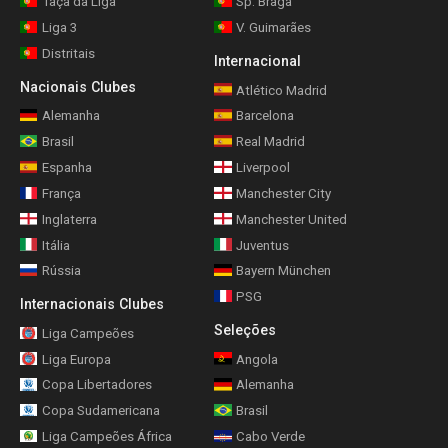
Taça da Liga
Sp. Braga
Liga 3
V. Guimarães
Distritais
Internacional
Nacionais Clubes
Atlético Madrid
Alemanha
Barcelona
Brasil
Real Madrid
Espanha
Liverpool
França
Manchester City
Inglaterra
Manchester United
Itália
Juventus
Rússia
Bayern München
PSG
Internacionais Clubes
Seleções
Liga Campeões
Liga Europa
Angola
Copa Libertadores
Alemanha
Copa Sudamericana
Brasil
Liga Campeões África
Cabo Verde