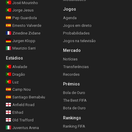
José Mourinho
Jogos
Jorge Jesus
Pep Guardiola
Agenda
Ernesto Valverde
Jogos em direto
Zinedine Zidane
Probabilidades
Jurgen Klopp
Jogos na televisão
Maurizio Sarri
Mercado
Estádios
Notícias
Alvalade
Transferências
Dragão
Recordes
Luz
Prémios
Camp Nou
Bola de Ouro
Santiago Bernabéu
The Best FIFA
Anfield Road
Bota de Ouro
Etihad
Rankings
Old Trafford
Ranking FIFA
Juventus Arena