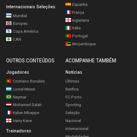
Espanha
Internacionais Seleções
França
Mundial
Inglaterra
Europeu
Itália
Copa América
Portugal
CAN
Moçambique
OUTROS CONTEÚDOS
ACOMPANHE TAMBÉM
Jogadores
Notícias
Cristiano Ronaldo
Últimas
Lionel Messi
Benfica
Neymar
FC Porto
Mohamed Salah
Sporting
Kylian Mbappe
Seleção
Harry Kane
Nacional
Internacional
Treinadores
Modalidades