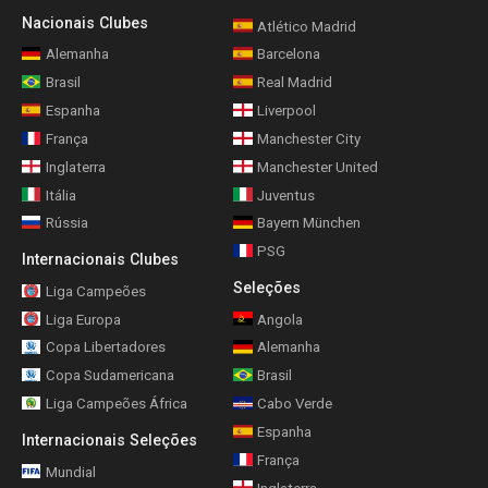
Nacionais Clubes
Atlético Madrid
Alemanha
Barcelona
Brasil
Real Madrid
Espanha
Liverpool
França
Manchester City
Inglaterra
Manchester United
Itália
Juventus
Rússia
Bayern München
PSG
Internacionais Clubes
Seleções
Liga Campeões
Liga Europa
Angola
Copa Libertadores
Alemanha
Copa Sudamericana
Brasil
Liga Campeões África
Cabo Verde
Espanha
Internacionais Seleções
França
Mundial