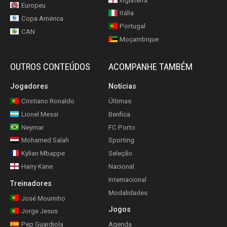
Inglaterra
Europeu
Itália
Copa América
Portugal
CAN
Moçambique
OUTROS CONTEÚDOS
ACOMPANHE TAMBÉM
Jogadores
Notícias
Cristiano Ronaldo
Últimas
Lionel Messi
Benfica
Neymar
FC Porto
Mohamed Salah
Sporting
Kylian Mbappe
Seleção
Harry Kane
Nacional
Internacional
Treinadores
Modalidades
José Mourinho
Jogos
Jorge Jesus
Pep Guardiola
Agenda