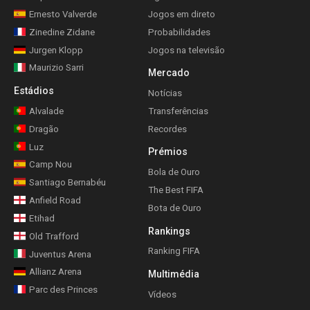
Ernesto Valverde
Jogos em direto
Zinedine Zidane
Probabilidades
Jurgen Klopp
Jogos na televisão
Maurizio Sarri
Mercado
Estádios
Notícias
Alvalade
Transferências
Dragão
Recordes
Luz
Prémios
Camp Nou
Bola de Ouro
Santiago Bernabéu
The Best FIFA
Anfield Road
Bota de Ouro
Etihad
Rankings
Old Trafford
Ranking FIFA
Juventus Arena
Allianz Arena
Multimédia
Parc des Princes
Vídeos