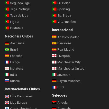
Segunda Liga
FC Porto
Taça Portugal
Sporting
Taça da Liga
Sp. Braga
Liga 3
V. Guimarães
Distritais
Internacional
Nacionais Clubes
Atlético Madrid
Alemanha
Barcelona
Brasil
Real Madrid
Espanha
Liverpool
França
Manchester City
Inglaterra
Manchester United
Itália
Juventus
Rússia
Bayern München
PSG
Internacionais Clubes
Seleções
Liga Campeões
Liga Europa
Angola
Copa Libertadores
Alemanha