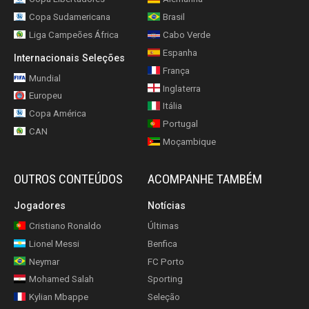
Copa Sudamericana
Brasil
Liga Campeões África
Cabo Verde
Espanha
Internacionais Seleções
França
Mundial
Inglaterra
Europeu
Itália
Copa América
Portugal
CAN
Moçambique
OUTROS CONTEÚDOS
ACOMPANHE TAMBÉM
Jogadores
Notícias
Cristiano Ronaldo
Últimas
Lionel Messi
Benfica
Neymar
FC Porto
Mohamed Salah
Sporting
Kylian Mbappe
Seleção