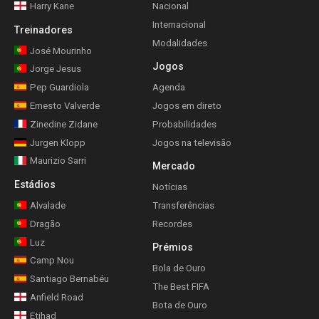
Harry Kane
Nacional
Internacional
Treinadores
Modalidades
José Mourinho
Jogos
Jorge Jesus
Pep Guardiola
Agenda
Ernesto Valverde
Jogos em direto
Zinedine Zidane
Probabilidades
Jurgen Klopp
Jogos na televisão
Maurizio Sarri
Mercado
Estádios
Notícias
Alvalade
Transferências
Dragão
Recordes
Luz
Prémios
Camp Nou
Bola de Ouro
Santiago Bernabéu
The Best FIFA
Anfield Road
Bota de Ouro
Etihad