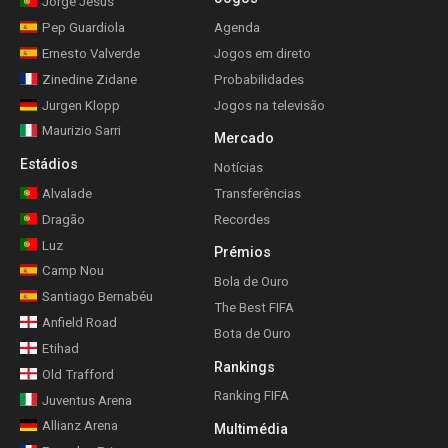
Jorge Jesus
Pep Guardiola
Agenda
Ernesto Valverde
Jogos em direto
Zinedine Zidane
Probabilidades
Jurgen Klopp
Jogos na televisão
Maurizio Sarri
Mercado
Estádios
Notícias
Alvalade
Transferências
Dragão
Recordes
Luz
Prémios
Camp Nou
Bola de Ouro
Santiago Bernabéu
The Best FIFA
Anfield Road
Bota de Ouro
Etihad
Rankings
Old Trafford
Ranking FIFA
Juventus Arena
Allianz Arena
Multimédia