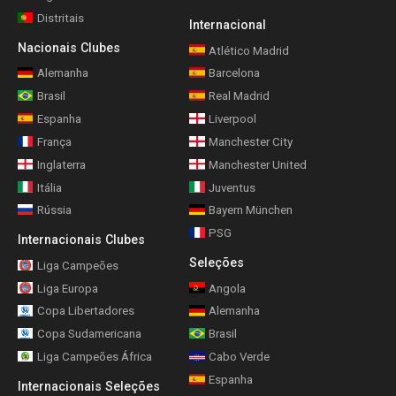
Distritais
Internacional
Nacionais Clubes
Atlético Madrid
Alemanha
Barcelona
Brasil
Real Madrid
Espanha
Liverpool
França
Manchester City
Inglaterra
Manchester United
Itália
Juventus
Rússia
Bayern München
PSG
Internacionais Clubes
Seleções
Liga Campeões
Liga Europa
Angola
Copa Libertadores
Alemanha
Copa Sudamericana
Brasil
Liga Campeões África
Cabo Verde
Espanha
Internacionais Seleções