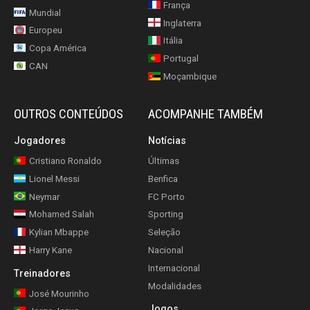
França
Mundial
Inglaterra
Europeu
Itália
Copa América
Portugal
CAN
Moçambique
OUTROS CONTEÚDOS
ACOMPANHE TAMBÉM
Jogadores
Notícias
Cristiano Ronaldo
Últimas
Lionel Messi
Benfica
Neymar
FC Porto
Mohamed Salah
Sporting
Kylian Mbappe
Seleção
Harry Kane
Nacional
Internacional
Treinadores
Modalidades
José Mourinho
Jogos