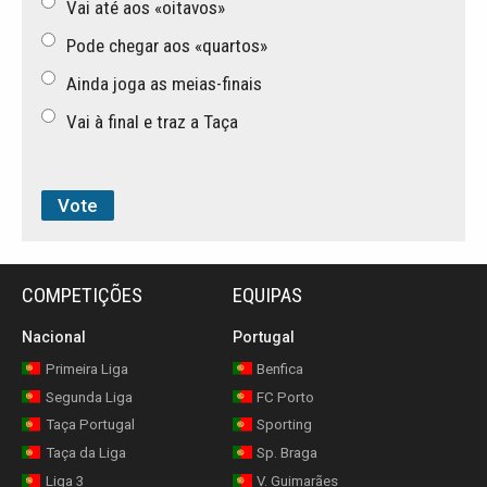
Vai até aos «oitavos»
Pode chegar aos «quartos»
Ainda joga as meias-finais
Vai à final e traz a Taça
COMPETIÇÕES
EQUIPAS
Nacional
Portugal
Primeira Liga
Benfica
Segunda Liga
FC Porto
Taça Portugal
Sporting
Taça da Liga
Sp. Braga
Liga 3
V. Guimarães