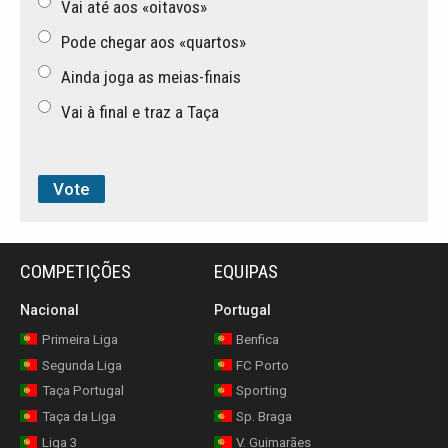
Vai até aos «oitavos»
Pode chegar aos «quartos»
Ainda joga as meias-finais
Vai à final e traz a Taça
COMPETIÇÕES
EQUIPAS
Nacional
Portugal
Primeira Liga
Benfica
Segunda Liga
FC Porto
Taça Portugal
Sporting
Taça da Liga
Sp. Braga
Liga 3
V. Guimarães