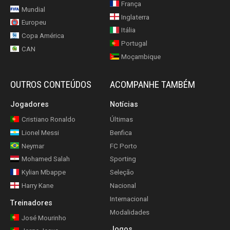
França
Mundial
Inglaterra
Europeu
Itália
Copa América
Portugal
CAN
Moçambique
OUTROS CONTEÚDOS
ACOMPANHE TAMBÉM
Jogadores
Notícias
Cristiano Ronaldo
Últimas
Lionel Messi
Benfica
Neymar
FC Porto
Mohamed Salah
Sporting
Kylian Mbappe
Seleção
Harry Kane
Nacional
Internacional
Treinadores
Modalidades
José Mourinho
Jogos