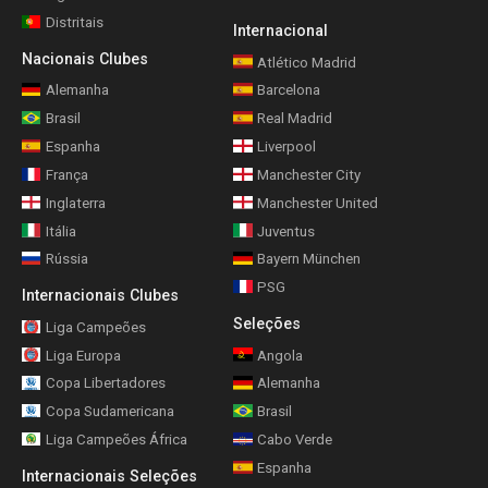
Distritais
Internacional
Nacionais Clubes
Atlético Madrid
Alemanha
Barcelona
Brasil
Real Madrid
Espanha
Liverpool
França
Manchester City
Inglaterra
Manchester United
Itália
Juventus
Rússia
Bayern München
PSG
Internacionais Clubes
Seleções
Liga Campeões
Liga Europa
Angola
Copa Libertadores
Alemanha
Copa Sudamericana
Brasil
Liga Campeões África
Cabo Verde
Espanha
Internacionais Seleções