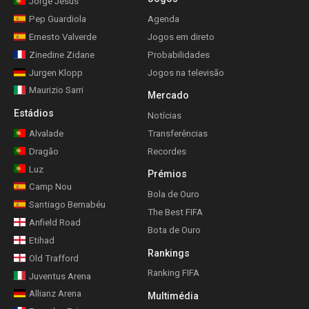
Jorge Jesus
Pep Guardiola
Agenda
Ernesto Valverde
Jogos em direto
Zinedine Zidane
Probabilidades
Jurgen Klopp
Jogos na televisão
Maurizio Sarri
Mercado
Estádios
Notícias
Alvalade
Transferências
Dragão
Recordes
Luz
Prémios
Camp Nou
Bola de Ouro
Santiago Bernabéu
The Best FIFA
Anfield Road
Bota de Ouro
Etihad
Rankings
Old Trafford
Ranking FIFA
Juventus Arena
Allianz Arena
Multimédia