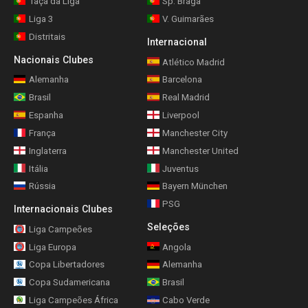
Taça da Liga
Sp. Braga
Liga 3
V. Guimarães
Distritais
Internacional
Nacionais Clubes
Atlético Madrid
Alemanha
Barcelona
Brasil
Real Madrid
Espanha
Liverpool
França
Manchester City
Inglaterra
Manchester United
Itália
Juventus
Rússia
Bayern München
PSG
Internacionais Clubes
Seleções
Liga Campeões
Liga Europa
Angola
Copa Libertadores
Alemanha
Copa Sudamericana
Brasil
Liga Campeões África
Cabo Verde