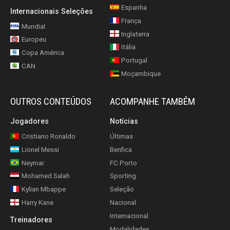
Espanha
Internacionais Seleções
França
Mundial
Inglaterra
Europeu
Itália
Copa América
Portugal
CAN
Moçambique
OUTROS CONTEÚDOS
ACOMPANHE TAMBÉM
Jogadores
Notícias
Cristiano Ronaldo
Últimas
Lionel Messi
Benfica
Neymar
FC Porto
Mohamed Salah
Sporting
Kylian Mbappe
Seleção
Harry Kane
Nacional
Internacional
Treinadores
Modalidades