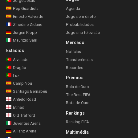
Jorge Jesus
Pep Guardiola
Agenda
Ernesto Valverde
Jogos em direto
Zinedine Zidane
Probabilidades
Jurgen Klopp
Jogos na televisão
Maurizio Sarri
Mercado
Estádios
Notícias
Alvalade
Transferências
Dragão
Recordes
Luz
Prémios
Camp Nou
Bola de Ouro
Santiago Bernabéu
The Best FIFA
Anfield Road
Bota de Ouro
Etihad
Rankings
Old Trafford
Ranking FIFA
Juventus Arena
Allianz Arena
Multimédia