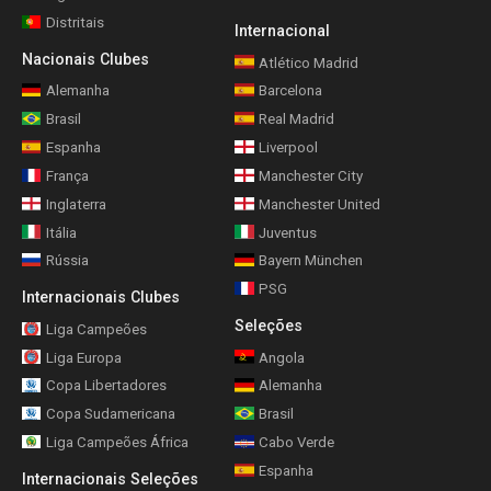
Distritais
Internacional
Nacionais Clubes
Atlético Madrid
Alemanha
Barcelona
Brasil
Real Madrid
Espanha
Liverpool
França
Manchester City
Inglaterra
Manchester United
Itália
Juventus
Rússia
Bayern München
PSG
Internacionais Clubes
Seleções
Liga Campeões
Liga Europa
Angola
Copa Libertadores
Alemanha
Copa Sudamericana
Brasil
Liga Campeões África
Cabo Verde
Espanha
Internacionais Seleções