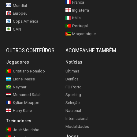
França
Mundial
Inglaterra
Europeu
Itália
Copa América
Portugal
CAN
Moçambique
OUTROS CONTEÚDOS
ACOMPANHE TAMBÉM
Jogadores
Notícias
Cristiano Ronaldo
Últimas
Lionel Messi
Benfica
Neymar
FC Porto
Mohamed Salah
Sporting
Kylian Mbappe
Seleção
Harry Kane
Nacional
Internacional
Treinadores
Modalidades
José Mourinho
Jogos