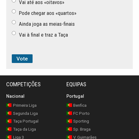
Vai até aos «oitavos»
Pode chegar aos «quartos»
Ainda joga as meias-finais
Vai à final e traz a Taça
COMPETIÇÕES
EQUIPAS
Nacional
Portugal
Primeira Liga
Benfica
Segunda Liga
FC Porto
Taça Portugal
Sporting
Taça da Liga
Sp. Braga
Liga 3
V. Guimarães