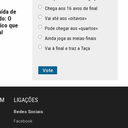
Chega aos 16 avos de final
aída de
do: O
Vai até aos «oitavos»
ico que
Pode chegar aos «quartos»
l
Ainda joga as meias-finais
Vai à final e traz a Taça
ÉM
LIGAÇÕES
Redes Sociais
Facebook