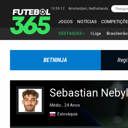
10:59:13
Amsterdam
, Netherlands
JOGOS
NOTÍCIAS
COMPETIÇÕE
I Liga
Brasileirão
DESTAQUES »
BETNINJA
Regi
Sebastian Neby
Médio , 24 Anos
Eslováquia