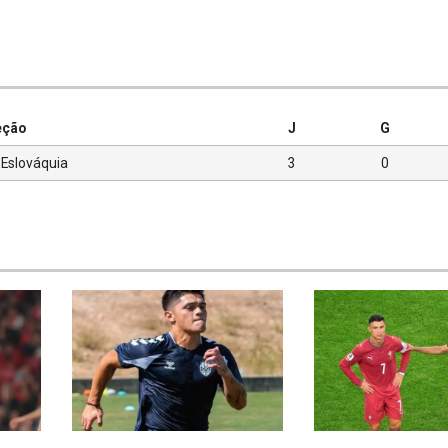
eção
J
G
Eslováquia
3
0