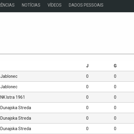
ÊNCIAS
NOTÍCIAS
VÍDEOS
DADOS PESSOAIS
s
J
G
Jablonec
0
0
Jablonec
0
0
NK Istra 1961
0
0
Dunajska Streda
0
0
Dunajska Streda
0
0
Dunajska Streda
0
0