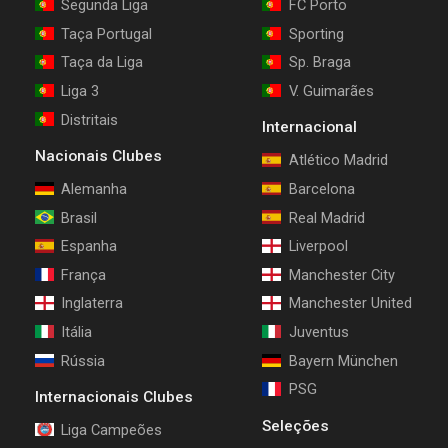
Segunda Liga
FC Porto
Taça Portugal
Sporting
Taça da Liga
Sp. Braga
Liga 3
V. Guimarães
Distritais
Internacional
Nacionais Clubes
Atlético Madrid
Alemanha
Barcelona
Brasil
Real Madrid
Espanha
Liverpool
França
Manchester City
Inglaterra
Manchester United
Itália
Juventus
Rússia
Bayern München
PSG
Internacionais Clubes
Seleções
Liga Campeões