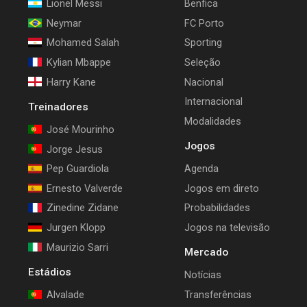
Lionel Messi
Benfica
Neymar
FC Porto
Mohamed Salah
Sporting
Kylian Mbappe
Seleção
Harry Kane
Nacional
Internacional
Treinadores
Modalidades
José Mourinho
Jogos
Jorge Jesus
Pep Guardiola
Agenda
Ernesto Valverde
Jogos em direto
Zinedine Zidane
Probabilidades
Jurgen Klopp
Jogos na televisão
Maurizio Sarri
Mercado
Estádios
Notícias
Alvalade
Transferências