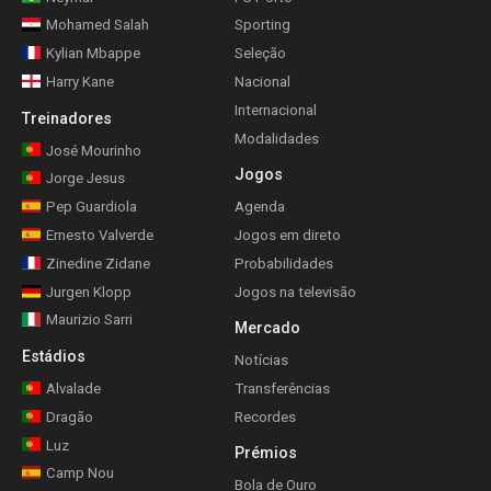
Mohamed Salah
Sporting
Kylian Mbappe
Seleção
Harry Kane
Nacional
Internacional
Treinadores
Modalidades
José Mourinho
Jogos
Jorge Jesus
Pep Guardiola
Agenda
Ernesto Valverde
Jogos em direto
Zinedine Zidane
Probabilidades
Jurgen Klopp
Jogos na televisão
Maurizio Sarri
Mercado
Estádios
Notícias
Alvalade
Transferências
Dragão
Recordes
Luz
Prémios
Camp Nou
Bola de Ouro