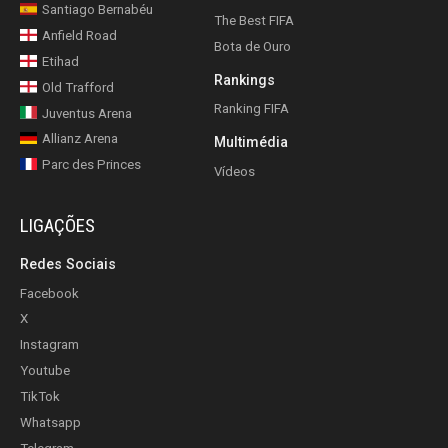
Santiago Bernabéu
The Best FIFA
Anfield Road
Bota de Ouro
Etihad
Rankings
Old Trafford
Ranking FIFA
Juventus Arena
Allianz Arena
Multimédia
Parc des Princes
Vídeos
LIGAÇÕES
Redes Sociais
Facebook
X
Instagram
Youtube
TikTok
Whatsapp