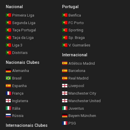
Nacional
Portugal
Primeira Liga
Benfica
Segunda Liga
FC Porto
Taça Portugal
Sporting
Taça da Liga
Sp. Braga
Liga 3
V. Guimarães
Distritais
Internacional
Nacionais Clubes
Atlético Madrid
Alemanha
Barcelona
Brasil
Real Madrid
Espanha
Liverpool
França
Manchester City
Inglaterra
Manchester United
Itália
Juventus
Rússia
Bayern München
PSG
Internacionais Clubes