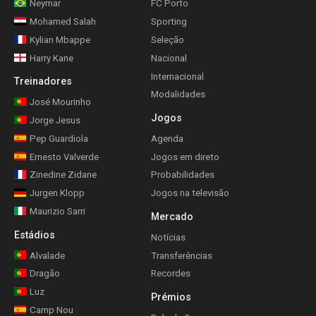
Neymar
FC Porto
Mohamed Salah
Sporting
Kylian Mbappe
Seleção
Harry Kane
Nacional
Internacional
Treinadores
Modalidades
José Mourinho
Jogos
Jorge Jesus
Pep Guardiola
Agenda
Ernesto Valverde
Jogos em direto
Zinedine Zidane
Probabilidades
Jurgen Klopp
Jogos na televisão
Maurizio Sarri
Mercado
Estádios
Notícias
Alvalade
Transferências
Dragão
Recordes
Luz
Prémios
Camp Nou