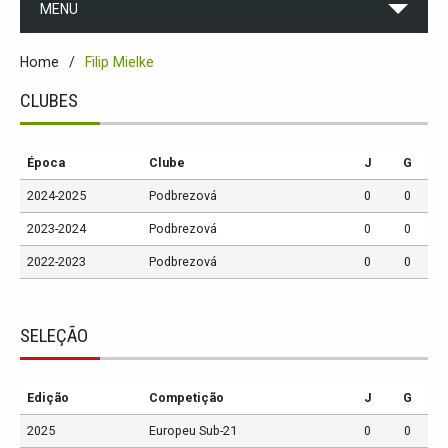
MENU
Home
Filip Mielke
CLUBES
Época
Clube
J
G
2024-2025
Podbrezová
0
0
2023-2024
Podbrezová
0
0
2022-2023
Podbrezová
0
0
SELEÇÃO
Edição
Competição
J
G
2025
Europeu Sub-21
0
0