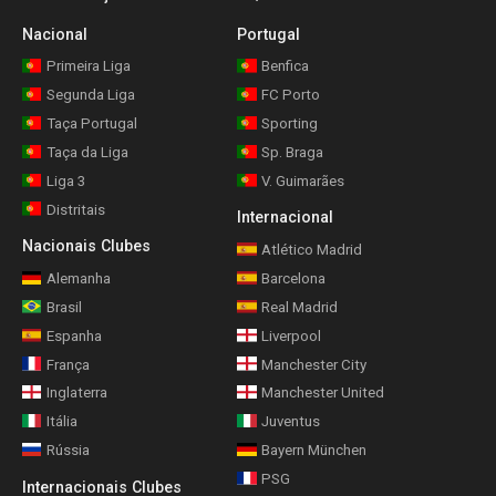
Nacional
Portugal
Primeira Liga
Benfica
Segunda Liga
FC Porto
Taça Portugal
Sporting
Taça da Liga
Sp. Braga
Liga 3
V. Guimarães
Distritais
Internacional
Nacionais Clubes
Atlético Madrid
Alemanha
Barcelona
Brasil
Real Madrid
Espanha
Liverpool
França
Manchester City
Inglaterra
Manchester United
Itália
Juventus
Rússia
Bayern München
PSG
Internacionais Clubes