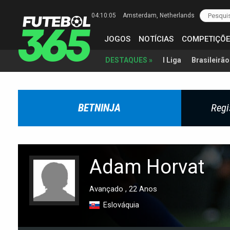
04:10:06
Amsterdam
, Netherlands
JOGOS
NOTÍCIAS
COMPETIÇÕE
I Liga
Brasileirão
DESTAQUES »
BETNINJA
Regi
Adam Horvat
Avançado , 22 Anos
Eslováquia