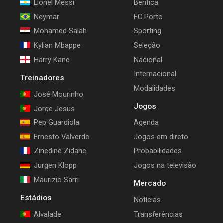
Lionel Messi
Benfica
Neymar
FC Porto
Mohamed Salah
Sporting
Kylian Mbappe
Seleção
Harry Kane
Nacional
Internacional
Treinadores
Modalidades
José Mourinho
Jogos
Jorge Jesus
Pep Guardiola
Agenda
Ernesto Valverde
Jogos em direto
Zinedine Zidane
Probabilidades
Jurgen Klopp
Jogos na televisão
Maurizio Sarri
Mercado
Estádios
Notícias
Alvalade
Transferências