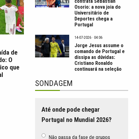
contrata Sebastián
Osorio: a nova joia do
Universitário de
Deportes chega a
Portugal
14-07-2026 · 04:06
Jorge Jesus assume o
comando de Portugal e
aída de
dissipa as dúvidas:
do: O
Cristiano Ronaldo
ico que
continuará na seleção
l
SONDAGEM
Até onde pode chegar
Portugal no Mundial 2026?
Não passa da fase de grupos