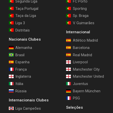
Segunda Liga
FC Porto
Taça Portugal
Sporting
Taça da Liga
Sp. Braga
Liga 3
V. Guimarães
Distritais
Internacional
Nacionais Clubes
Atlético Madrid
Alemanha
Barcelona
Brasil
Real Madrid
Espanha
Liverpool
França
Manchester City
Inglaterra
Manchester United
Itália
Juventus
Rússia
Bayern München
PSG
Internacionais Clubes
Seleções
Liga Campeões