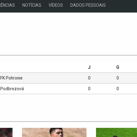
ÊNCIAS
NOTÍCIAS
VÍDEOS
DADOS PESSOAIS
s
J
G
FK Pohronie
0
0
Podbrezová
0
0