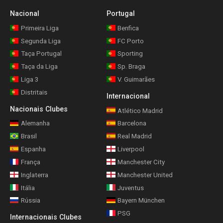
Nacional
Portugal
Primeira Liga
Benfica
Segunda Liga
FC Porto
Taça Portugal
Sporting
Taça da Liga
Sp. Braga
Liga 3
V. Guimarães
Distritais
Internacional
Nacionais Clubes
Atlético Madrid
Alemanha
Barcelona
Brasil
Real Madrid
Espanha
Liverpool
França
Manchester City
Inglaterra
Manchester United
Itália
Juventus
Rússia
Bayern München
PSG
Internacionais Clubes