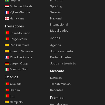
Neymar
FC Porto
Mohamed Salah
Sporting
Kylian Mbappe
Seleção
Harry Kane
Nacional
Internacional
Treinadores
Modalidades
José Mourinho
Jogos
Jorge Jesus
Pep Guardiola
Agenda
Ernesto Valverde
Jogos em direto
Zinedine Zidane
Probabilidades
Jurgen Klopp
Jogos na televisão
Maurizio Sarri
Mercado
Estádios
Notícias
Alvalade
Transferências
Dragão
Recordes
Luz
Prémios
Camp Nou
Bola de Ouro