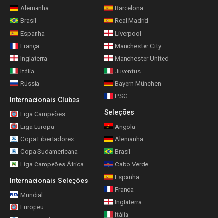
Alemanha
Barcelona
Brasil
Real Madrid
Espanha
Liverpool
França
Manchester City
Inglaterra
Manchester United
Itália
Juventus
Rússia
Bayern München
PSG
Internacionais Clubes
Seleções
Liga Campeões
Liga Europa
Angola
Copa Libertadores
Alemanha
Copa Sudamericana
Brasil
Liga Campeões África
Cabo Verde
Espanha
Internacionais Seleções
França
Mundial
Inglaterra
Europeu
Itália