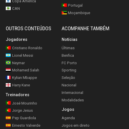
Copa América
Portugal
CAN
Moçambique
OUTROS CONTEÚDOS
ACOMPANHE TAMBÉM
Jogadores
Notícias
Cristiano Ronaldo
Últimas
Lionel Messi
Benfica
Neymar
FC Porto
Mohamed Salah
Sporting
Kylian Mbappe
Seleção
Harry Kane
Nacional
Internacional
Treinadores
Modalidades
José Mourinho
Jogos
Jorge Jesus
Pep Guardiola
Agenda
Ernesto Valverde
Jogos em direto