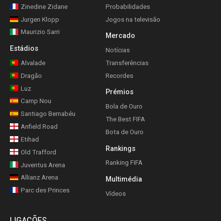
Zinedine Zidane
Probabilidades
Jurgen Klopp
Jogos na televisão
Maurizio Sarri
Mercado
Estádios
Notícias
Alvalade
Transferências
Dragão
Recordes
Luz
Prémios
Camp Nou
Bola de Ouro
Santiago Bernabéu
The Best FIFA
Anfield Road
Bota de Ouro
Etihad
Rankings
Old Trafford
Ranking FIFA
Juventus Arena
Allianz Arena
Multimédia
Parc des Princes
Vídeos
LIGAÇÕES