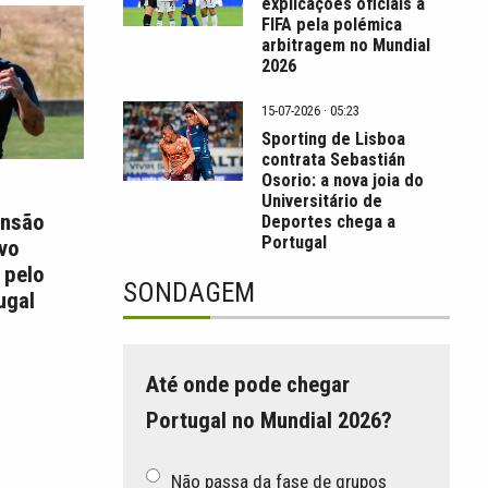
explicações oficiais à
FIFA pela polémica
arbitragem no Mundial
2026
15-07-2026 · 05:23
Sporting de Lisboa
contrata Sebastián
Osorio: a nova joia do
Universitário de
ansão
Deportes chega a
Portugal
Ivo
 pelo
SONDAGEM
ugal
Até onde pode chegar
Portugal no Mundial 2026?
Não passa da fase de grupos