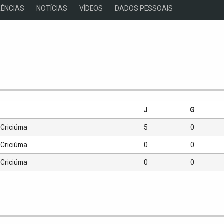
ÊNCIAS
NOTÍCIAS
VÍDEOS
DADOS PESSOAIS
s
J
G
Criciúma
5
0
Criciúma
0
0
Criciúma
0
0