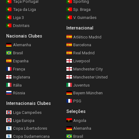
Taça Portugal
Sporting
Taça da Liga
Sp. Braga
Liga 3
V. Guimarães
Distritais
Internacional
Nacionais Clubes
Atlético Madrid
Alemanha
Barcelona
Brasil
Real Madrid
Espanha
Liverpool
França
Manchester City
Inglaterra
Manchester United
Itália
Juventus
Rússia
Bayern München
PSG
Internacionais Clubes
Seleções
Liga Campeões
Liga Europa
Angola
Copa Libertadores
Alemanha
Copa Sudamericana
Brasil