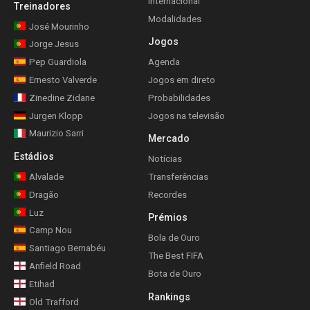
Internacional
Treinadores
Modalidades
José Mourinho
Jogos
Jorge Jesus
Pep Guardiola
Agenda
Ernesto Valverde
Jogos em direto
Zinedine Zidane
Probabilidades
Jurgen Klopp
Jogos na televisão
Maurizio Sarri
Mercado
Estádios
Notícias
Alvalade
Transferências
Dragão
Recordes
Luz
Prémios
Camp Nou
Bola de Ouro
Santiago Bernabéu
The Best FIFA
Anfield Road
Bota de Ouro
Etihad
Rankings
Old Trafford