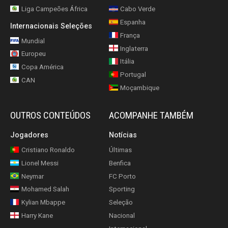
Liga Campeões África
Cabo Verde
Espanha
Internacionais Seleções
França
Mundial
Inglaterra
Europeu
Itália
Copa América
Portugal
CAN
Moçambique
OUTROS CONTEÚDOS
ACOMPANHE TAMBÉM
Jogadores
Notícias
Cristiano Ronaldo
Últimas
Lionel Messi
Benfica
Neymar
FC Porto
Mohamed Salah
Sporting
Kylian Mbappe
Seleção
Harry Kane
Nacional