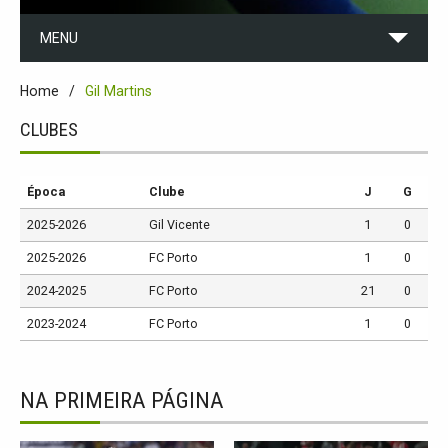
MENU
Home
Gil Martins
CLUBES
Época
Clube
J
G
2025-2026
Gil Vicente
1
0
2025-2026
FC Porto
1
0
2024-2025
FC Porto
21
0
2023-2024
FC Porto
1
0
NA PRIMEIRA PÁGINA