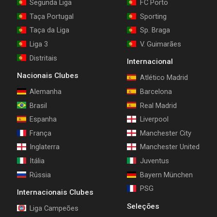
Segunda Liga
FC Porto
Taça Portugal
Sporting
Taça da Liga
Sp. Braga
Liga 3
V. Guimarães
Distritais
Internacional
Nacionais Clubes
Atlético Madrid
Alemanha
Barcelona
Brasil
Real Madrid
Espanha
Liverpool
França
Manchester City
Inglaterra
Manchester United
Itália
Juventus
Rússia
Bayern München
PSG
Internacionais Clubes
Seleções
Liga Campeões