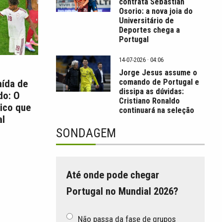
contrata Sebastián
Osorio: a nova joia do
Universitário de
Deportes chega a
Portugal
14-07-2026 · 04:06
Jorge Jesus assume o
comando de Portugal e
aída de
dissipa as dúvidas:
do: O
Cristiano Ronaldo
ico que
continuará na seleção
l
SONDAGEM
Até onde pode chegar
Portugal no Mundial 2026?
Não passa da fase de grupos