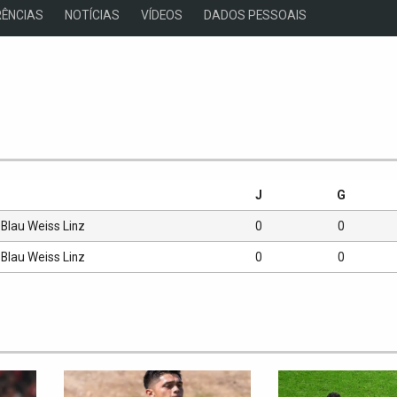
ÊNCIAS
NOTÍCIAS
VÍDEOS
DADOS PESSOAIS
s
J
G
Blau Weiss Linz
0
0
Blau Weiss Linz
0
0