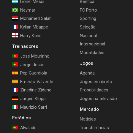
Lionel Messi
Benfica
Neymar
FC Porto
Mohamed Salah
Sporting
Kylian Mbappe
Seleção
Harry Kane
Nacional
Internacional
Treinadores
Modalidades
José Mourinho
Jogos
Jorge Jesus
Pep Guardiola
Agenda
Ernesto Valverde
Jogos em direto
Zinedine Zidane
Probabilidades
Jurgen Klopp
Jogos na televisão
Maurizio Sarri
Mercado
Estádios
Notícias
Alvalade
Transferências