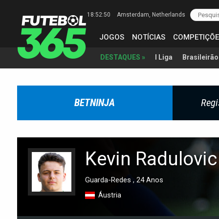
18:52:51
Amsterdam
, Netherlands
JOGOS
NOTÍCIAS
COMPETIÇÕE
I Liga
Brasileirão
DESTAQUES »
BETNINJA
Regi
Kevin Radulovic
Guarda-Redes , 24 Anos
Áustria