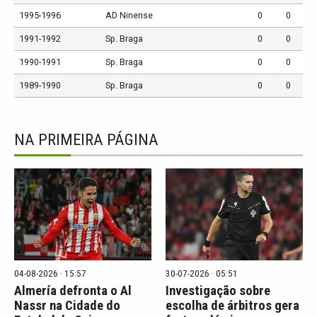
1995-1996
AD Ninense
0
0
1991-1992
Sp. Braga
0
0
1990-1991
Sp. Braga
0
0
1989-1990
Sp. Braga
0
0
NA PRIMEIRA PÁGINA
04-08-2026 · 15:57
30-07-2026 · 05:51
Almería defronta o Al
Investigação sobre
Nassr na Cidade do
escolha de árbitros gera