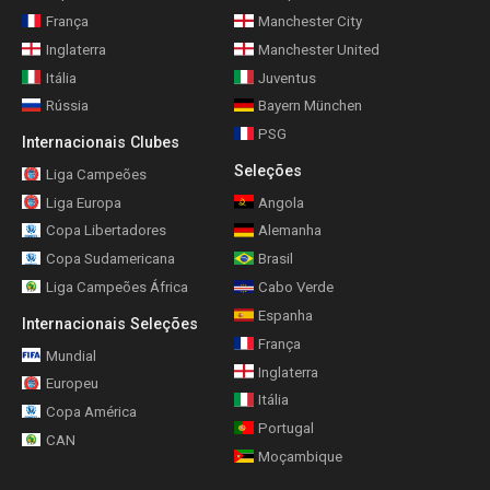
França
Manchester City
Inglaterra
Manchester United
Itália
Juventus
Rússia
Bayern München
PSG
Internacionais Clubes
Seleções
Liga Campeões
Liga Europa
Angola
Copa Libertadores
Alemanha
Copa Sudamericana
Brasil
Liga Campeões África
Cabo Verde
Espanha
Internacionais Seleções
França
Mundial
Inglaterra
Europeu
Itália
Copa América
Portugal
CAN
Moçambique