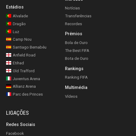
Estádios
Notícias
Alvalade
Transferências
Dragão
Recordes
Luz
Prémios
Camp Nou
Bola de Ouro
Santiago Bernabéu
The Best FIFA
Anfield Road
Bota de Ouro
Etihad
Rankings
Old Trafford
Ranking FIFA
Juventus Arena
Allianz Arena
Multimédia
Parc des Princes
Vídeos
LIGAÇÕES
Redes Sociais
Facebook