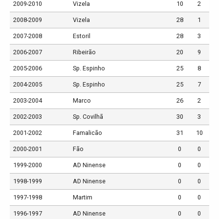
2009-2010
Vizela
10
2
2008-2009
Vizela
28
1
2007-2008
Estoril
28
3
2006-2007
Ribeirão
20
9
2005-2006
Sp. Espinho
25
8
2004-2005
Sp. Espinho
25
7
2003-2004
Marco
26
2
2002-2003
Sp. Covilhã
30
3
2001-2002
Famalicão
31
10
2000-2001
Fão
0
0
1999-2000
AD Ninense
0
0
1998-1999
AD Ninense
0
0
1997-1998
Martim
0
0
1996-1997
AD Ninense
0
0