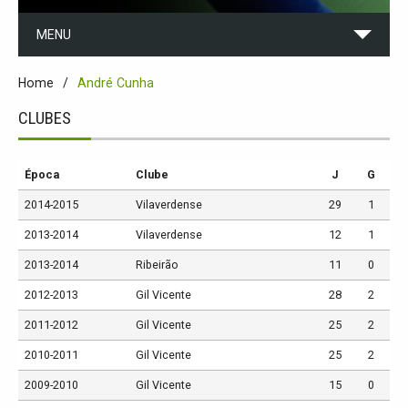
MENU
Home
André Cunha
CLUBES
Época
Clube
J
G
2014-2015
Vilaverdense
29
1
2013-2014
Vilaverdense
12
1
2013-2014
Ribeirão
11
0
2012-2013
Gil Vicente
28
2
2011-2012
Gil Vicente
25
2
2010-2011
Gil Vicente
25
2
2009-2010
Gil Vicente
15
0