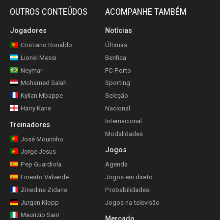
OUTROS CONTEÚDOS
ACOMPANHE TAMBÉM
Jogadores
Notícias
Cristiano Ronaldo
Últimas
Lionel Messi
Benfica
Neymar
FC Porto
Mohamed Salah
Sporting
Kylian Mbappe
Seleção
Harry Kane
Nacional
Internacional
Treinadores
Modalidades
José Mourinho
Jogos
Jorge Jesus
Pep Guardiola
Agenda
Ernesto Valverde
Jogos em direto
Zinedine Zidane
Probabilidades
Jurgen Klopp
Jogos na televisão
Maurizio Sarri
Mercado