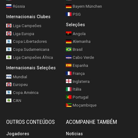
Rússia
Bayern München
PSG
Internacionais Clubes
Seleções
Liga Campeões
Liga Europa
Angola
Copa Libertadores
Alemanha
Copa Sudamericana
Brasil
Liga Campeões África
Cabo Verde
Espanha
Internacionais Seleções
França
Mundial
Inglaterra
Europeu
Itália
Copa América
Portugal
CAN
Moçambique
OUTROS CONTEÚDOS
ACOMPANHE TAMBÉM
Jogadores
Notícias