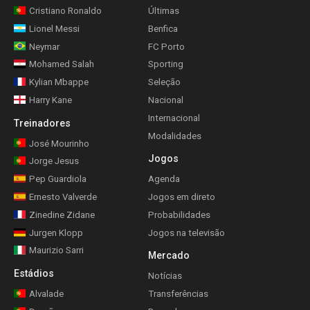
Cristiano Ronaldo
Últimas
Lionel Messi
Benfica
Neymar
FC Porto
Mohamed Salah
Sporting
Kylian Mbappe
Seleção
Harry Kane
Nacional
Internacional
Treinadores
Modalidades
José Mourinho
Jogos
Jorge Jesus
Pep Guardiola
Agenda
Ernesto Valverde
Jogos em direto
Zinedine Zidane
Probabilidades
Jurgen Klopp
Jogos na televisão
Maurizio Sarri
Mercado
Estádios
Notícias
Alvalade
Transferências