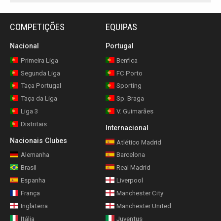
COMPETIÇÕES
EQUIPAS
Nacional
Portugal
Primeira Liga
Benfica
Segunda Liga
FC Porto
Taça Portugal
Sporting
Taça da Liga
Sp. Braga
Liga 3
V. Guimarães
Distritais
Internacional
Nacionais Clubes
Atlético Madrid
Alemanha
Barcelona
Brasil
Real Madrid
Espanha
Liverpool
França
Manchester City
Inglaterra
Manchester United
Itália
Juventus