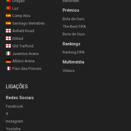
Dragão
Recordes
Luz
Prémios
Camp Nou
Bola de Ouro
Santiago Bernabéu
The Best FIFA
Anfield Road
Bota de Ouro
Etihad
Rankings
Old Trafford
Ranking FIFA
Juventus Arena
Allianz Arena
Multimédia
Parc des Princes
Vídeos
LIGAÇÕES
Redes Sociais
Facebook
X
Instagram
Youtube